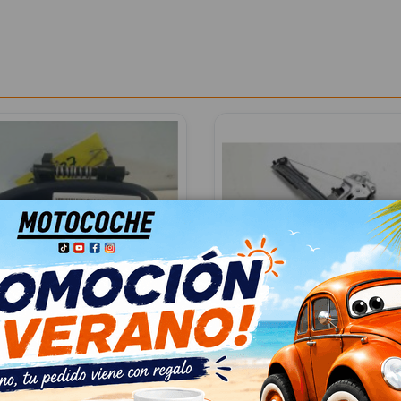
 EXTERIOR TRASERA
ELEVALUNAS DELANTER
DA REF 125035
DERECHO 807209299R 10
DERO BÁSICO
DACIA SANDERO BÁSICO
OEM:
807209299R