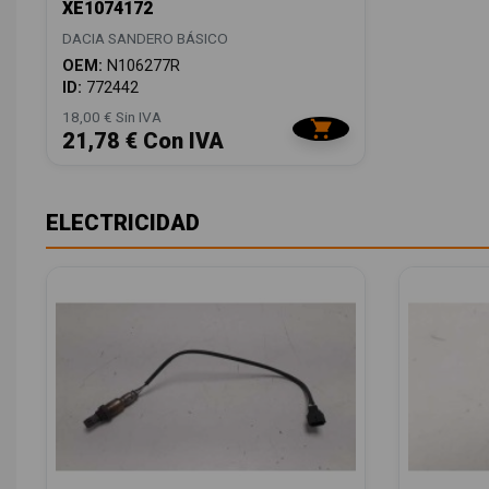
XE1074172
DACIA SANDERO BÁSICO
OEM:
N106277R
ID:
772442
18,00 € Sin IVA
21,78 € Con IVA
ELECTRICIDAD