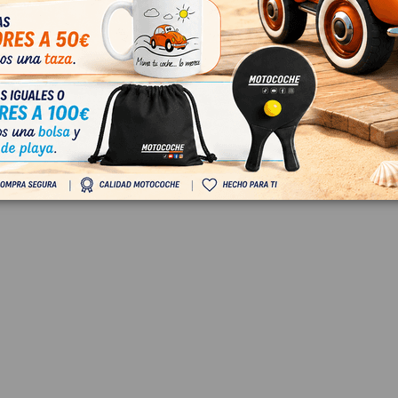
7
ID:
772292
 IVA
15,70 € Sin IVA
€ Con IVA
19,00 € Con IVA