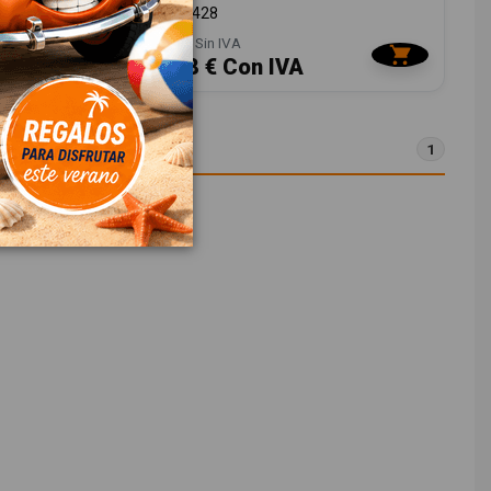
ID:
772428
18,00 € Sin IVA
21,78 € Con IVA
1