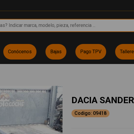
Conócenos
Bajas
Pago TPV
Taller
DACIA SANDE
Codigo: 09418