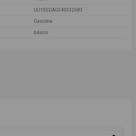
UU15SDAG349332683
Gasolina
básico