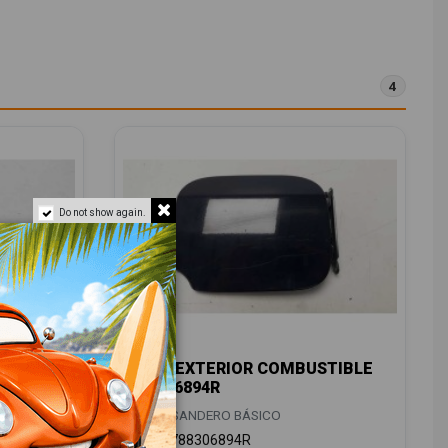
4
Do not show again.
O
TAPA EXTERIOR COMBUSTIBLE
6085501
788306894R
DACIA SANDERO BÁSICO
OEM:
788306894R