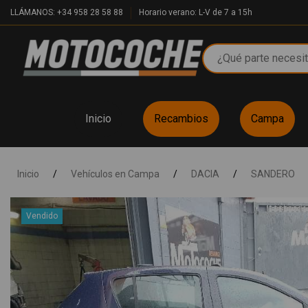
LLÁMANOS: +34 958 28 58 88
Horario verano: L-V de 7 a 15h
Inicio
Recambios
Campa
Inicio
/
Vehículos en Campa
/
DACIA
/
SANDERO
Vendido