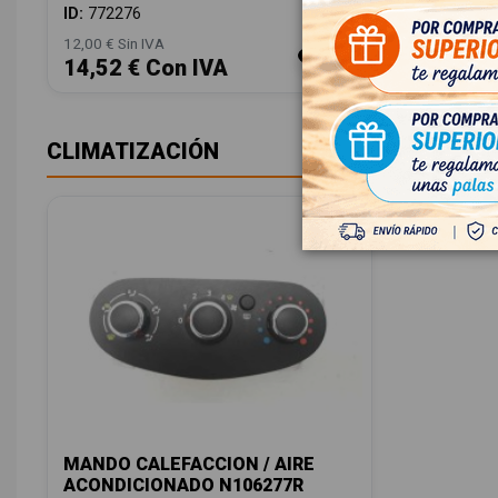
ID:
772276
ID:
77227
12,00 € Sin IVA
12,00 € Sin
14,52 € Con IVA
14,52 
CLIMATIZACIÓN
MANDO CALEFACCION / AIRE
ACONDICIONADO N106277R