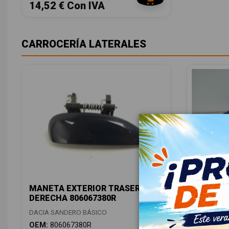
14,52 € Con IVA
CARROCERÍA LATERALES
MANETA EXTERIOR TRASERA
MANETA
DERECHA 806067380R
IZQUIER
DACIA SANDERO BÁSICO
DACIA SAN
OEM:
806067380R
OEM:
REF