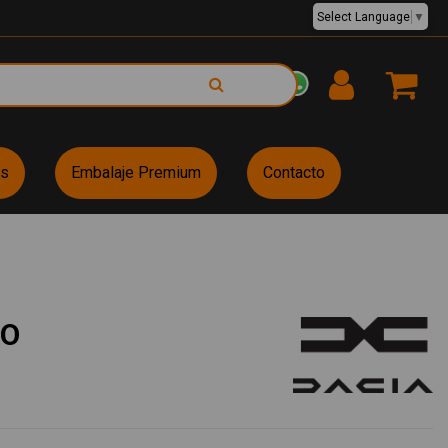
Select Language
▼
EUR €
es
Embalaje Premium
Contacto
RO