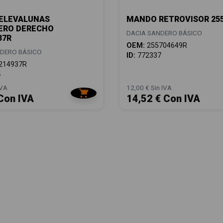
ELEVALUNAS
MANDO RETROVISOR 255
ERO DERECHO
DACIA SANDERO BÁSICO
37R
OEM:
255704649R
DERO BÁSICO
ID:
772337
214937R
4
IVA
12,00 € Sin IVA
Con IVA
14,52 € Con IVA