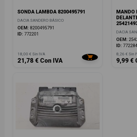
SONDA LAMBDA 8200495791
MANDO 
DELANT
DACIA SANDERO BÁSICO
2542149
OEM:
8200495791
DACIA SAN
ID:
772201
OEM:
254
ID:
77228
18,00 € Sin IVA
8,26 € Sin 
21,78 € Con IVA
9,99 € 