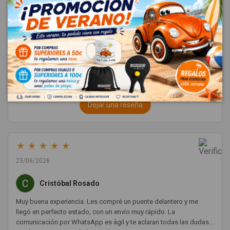
★
★
★
★
★
4.8
Excelente
(4685 reseñas)
Dejar una reseña
★
★
★
★
★
23/06/2026
Cristóbal Rosado
Muy buena experiencia. Les compré un puente delantero y me
llegó en perfecto estado, con un envío muy rápido. La
comunicación por WhatsApp es ágil y te aclaran todas las dudas.