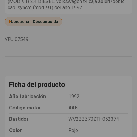
(MOD. 91) 2.4 DIESEL. volkswagen t4 caja abiert/doble
cab. syncro (mod. 91) del año 1992
Ubicación: Desconocida
VFU
07549
Ficha del producto
Año fabricación
1992
Código motor
AAB
Bastidor
WV2ZZZ70ZTH052374
Color
Rojo