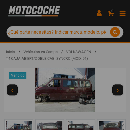
0
Inicio
/
Vehículos en Campa
/
VOLKSWAGEN
/
T4 CAJA ABIERT/DOBLE CAB. SYNCRO (MOD. 91)
Vendido
‹
›