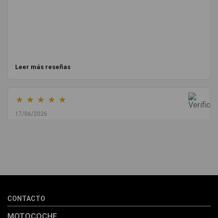
Leer más reseñas
★
★
★
★
★
17/06/2026
Melvin Valdez Valdez
He pedido desde Madrid una cremallera para mí furgo y me
sorprendió la rapidez con la que me gestionaron el envío, además
de que pocas veces compro piezas de Segundamano a distancia
por la incertidumbre de que pueda llegar averiada o con
desperfectos que no se aprecian por fotos. Al final todo perfecto,
CONTACTO
la pieza llegó correcta y bien embalada, además de llegarme 2
días antes de lo esperado.
MOTOCOCHE