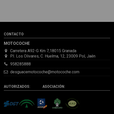
Melvin Valdez Valdez
He pedido desde Madrid una cremallera para mí furgo y me
sorprendió la rapidez con la que me gestionaron el envío, además
de que pocas veces compro piezas de Segundamano a distancia
por la incertidumbre de que pueda llegar averiada o con
desperfectos que no se aprecian por fotos. Al final todo perfecto,
CONTACTO
la pieza llegó correcta y bien embalada, además de llegarme 2
días antes de lo esperado.
MOTOCOCHE
Carretera A92-G Km 7,18015 Granada
P.I. Los Olivares, C. Huelma, 12, 23009 Pol, Jaén
958285888
desguacemotocoche@motocoche.com
AUTORIZADOS: ASOCIACIÓN: