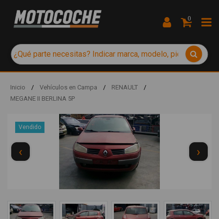
0
Inicio
/
Vehículos en Campa
/
RENAULT
/
MEGANE II BERLINA 5P
Vendido
‹
›