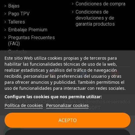
Condiciones de compra
Bajas
Condiciones de
Pago TPV
devoluciones y de
Talleres
garantía productos
Embalaje Premium
Preguntas Frecuentes
(FAQ)
Contacto
Este sitio Web utiliza cookies propias y de terceros para
SÍGUENOS EN
habilitar las funcionalidades técnicas de uso de la web,
realizar estadísticas y análisis del tráfico de navegación
recibido, personalizar las preferencias del usuario y otras
para ofrecer anuncios y publicidad. También permitimos el
uso de funcionalidades para interactuar con redes sociales.
Configure las cookies que nos permite utilizar:
© 2024 MOTOCOCHE, S.L . Todos los derechos reservados
Política de cookies
Personalizar cookies
| Desarrollado por
SeintoSOFT
Leer más reseñas
ACEPTO
★
★
★
★
★