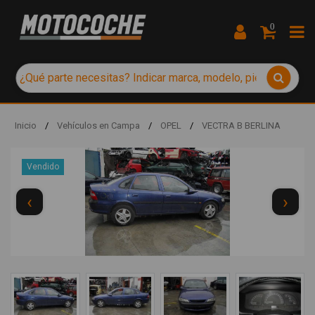
0
Inicio
/
Vehículos en Campa
/
OPEL
/
VECTRA B BERLINA
Vendido
‹
›