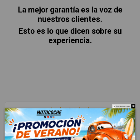
La mejor garantía es la voz de
nuestros clientes.
Esto es lo que dicen sobre su
experiencia.
★
★
★
★
★
Do not show again.
4.8
Excelente
(4685 reseñas)