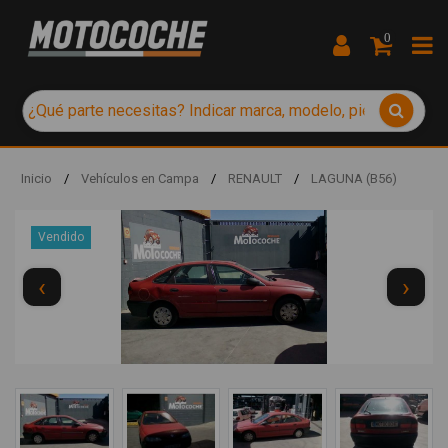
0
Inicio
/
Vehículos en Campa
/
RENAULT
/
LAGUNA (B56)
Vendido
‹
›