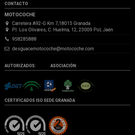
CONTACTO
la pieza llegó correcta y bien embalada, además de llegarme 2
días antes de lo esperado.
MOTOCOCHE
Carretera A92-G Km 7,18015 Granada
P.I. Los Olivares, C. Huelma, 12, 23009 Pol, Jaén
958285888
desguacemotocoche@motocoche.com
AUTORIZADOS: ASOCIACIÓN:
CERTIFICADOS ISO SEDE GRANADA