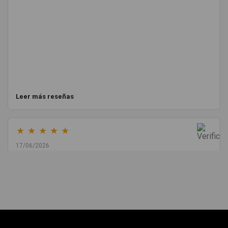
Leer más reseñas
★
★
★
★
★
17/06/2026
Melvin Valdez Valdez
He pedido desde Madrid una cremallera para mí furgo y me
sorprendió la rapidez con la que me gestionaron el envío, además
de que pocas veces compro piezas de Segundamano a distancia
por la incertidumbre de que pueda llegar averiada o con
desperfectos que no se aprecian por fotos. Al final todo perfecto,