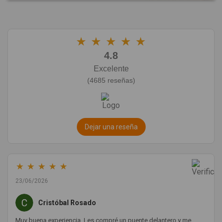
★
★
★
★
★
4.8
Excelente
(4685 reseñas)
Dejar una reseña
★
★
★
★
★
23/06/2026
Cristóbal Rosado
Muy buena experiencia. Les compré un puente delantero y me