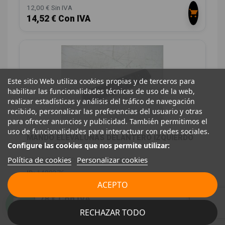
12,00 € Sin IVA
14,52 € Con IVA
Este sitio Web utiliza cookies propias y de terceros para
habilitar las funcionalidades técnicas de uso de la web,
realizar estadísticas y análisis del tráfico de navegación
recibido, personalizar las preferencias del usuario y otras
para ofrecer anuncios y publicidad. También permitimos el
uso de funcionalidades para interactuar con redes sociales.
MANDO ELEVALUNAS DELANTERO IZQUIERDO
Configure las cookies que nos permite utilizar:
254112588R
Política de cookies
Personalizar cookies
DACIA SANDERO III 1.0 TCE 90 ECO-G
ID:
1480376
ACEPTO
18,00 € Sin IVA
21,78 € Con IVA
RECHAZAR TODO