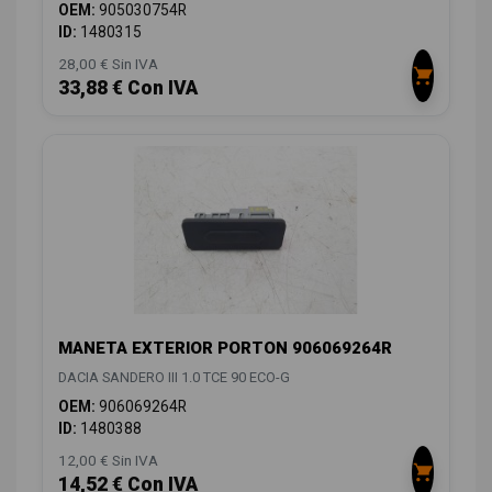
OEM:
905030754R
ID:
1480315
28,00 € Sin IVA
33,88 € Con IVA
MANETA EXTERIOR PORTON 906069264R
DACIA SANDERO III 1.0 TCE 90 ECO-G
OEM:
906069264R
ID:
1480388
12,00 € Sin IVA
14,52 € Con IVA