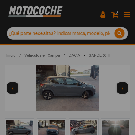
0
Inicio
/
Vehículos en Campa
/
DACIA
/
SANDERO III
‹
›