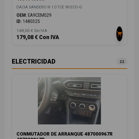
DACIA SANDERO III 1.0 TCE 90 ECO-G
OEM:
EA9CEM029
ID:
1480325
148,00 € Sin IVA
179,08 € Con IVA
ELECTRICIDAD
22
CONMUTADOR DE ARRANQUE 487000967R