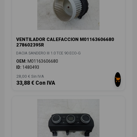
VENTILADOR CALEFACCION M01163606680
278602395R
DACIA SANDERO III 1.0 TCE 90 ECO-G
OEM:
M01163606680
ID:
1480493
28,00 € Sin IVA
33,88 € Con IVA