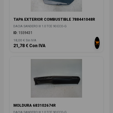
TAPA EXTERIOR COMBUSTIBLE 788441048R
DACIA SANDERO III 1.0 TCE 90 ECO-G
ID:
1559431
18,00 € Sin IVA
21,78 € Con IVA
MOLDURA 683102674R
DACIA SANDERO III 1.0 TCE 90 ECO-G