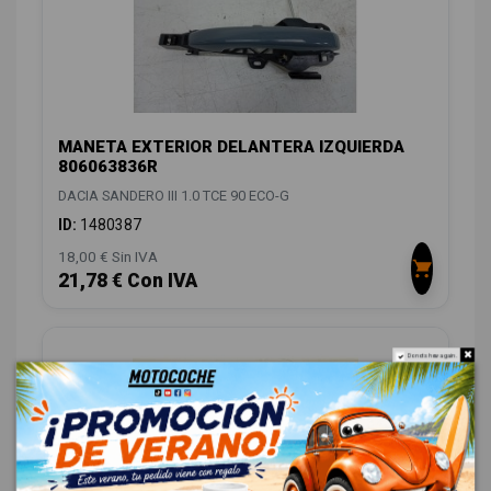
MANETA EXTERIOR DELANTERA IZQUIERDA
806063836R
DACIA SANDERO III 1.0 TCE 90 ECO-G
ID:
1480387
18,00 € Sin IVA
21,78 € Con IVA
Do not show again.