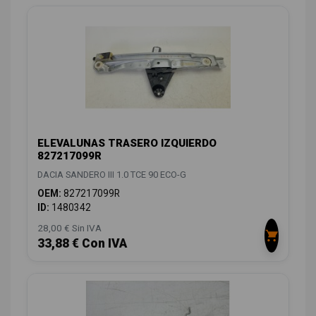
ELEVALUNAS TRASERO IZQUIERDO
827217099R
DACIA SANDERO III 1.0 TCE 90 ECO-G
OEM:
827217099R
ID:
1480342
28,00 € Sin IVA
33,88 € Con IVA