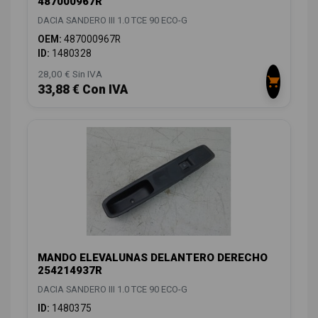
487000967R
DACIA SANDERO III 1.0 TCE 90 ECO-G
OEM:
487000967R
ID:
1480328
28,00 € Sin IVA
33,88 € Con IVA
MANDO ELEVALUNAS DELANTERO DERECHO
254214937R
DACIA SANDERO III 1.0 TCE 90 ECO-G
ID:
1480375