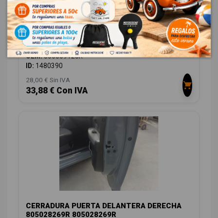
MANETA EXTERIOR TRASERA IZQUIERDA
806069128R 806069128R
DACIA SANDERO III 1.0 TCE 90 ECO-G
OEM:
806069128R
ID:
1480390
28,00 € Sin IVA
33,88 € Con IVA
CERRADURA PUERTA DELANTERA DERECHA
805028269R 805028269R