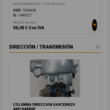
DACIA SANDERO III 1.0 TCE 90 ECO-G
OEM:
T56842A
ID:
1480327
48,00 € Sin IVA
58,08 € Con IVA
DIRECCIÓN / TRANSMISIÓN
1
COLUMNA DIRECCION EA9CEM029
488104880R