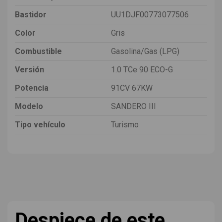
Bastidor
UU1DJF00773077506
Color
Gris
Combustible
Gasolina/Gas (LPG)
Versión
1.0 TCe 90 ECO-G
Potencia
91CV 67KW
Modelo
SANDERO III
Tipo vehículo
Turismo
Despiece de este