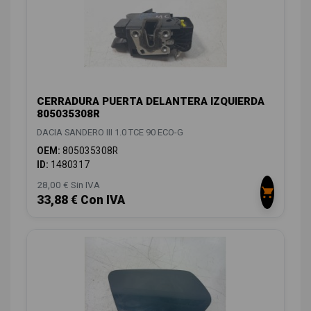
CERRADURA PUERTA DELANTERA IZQUIERDA
805035308R
DACIA SANDERO III 1.0 TCE 90 ECO-G
OEM:
805035308R
ID:
1480317
28,00 € Sin IVA
33,88 € Con IVA