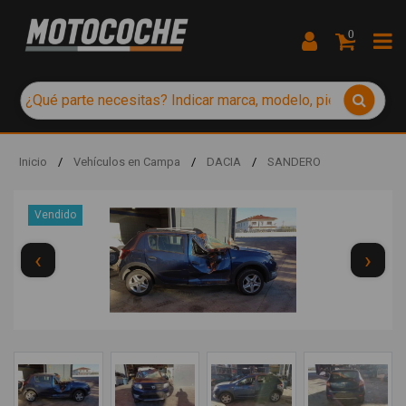
0
Inicio
/
Vehículos en Campa
/
DACIA
/
SANDERO
Vendido
‹
›