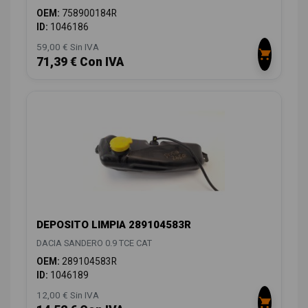
OEM:
758900184R
ID:
1046186
59,00 € Sin IVA
71,39 € Con IVA
DEPOSITO LIMPIA 289104583R
DACIA SANDERO 0.9 TCE CAT
OEM:
289104583R
ID:
1046189
12,00 € Sin IVA