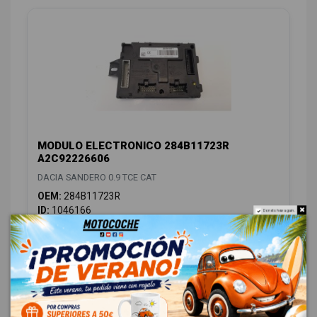
MODULO ELECTRONICO 284B11723R
A2C92226606
DACIA SANDERO 0.9 TCE CAT
OEM:
284B11723R
ID:
1046166
Do not show again.
48,00 € Sin IVA
58,08 € Con IVA