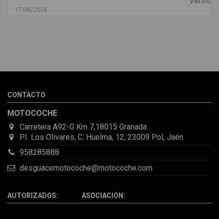
17/06/2026
Melvin Valdez Valdez
He pedido desde Madrid una cremallera para mí furgo y me
sorprendió la rapidez con la que me gestionaron el envío, además
de que pocas veces compro piezas de Segundamano a distancia
por la incertidumbre de que pueda llegar averiada o con
desperfectos que no se aprecian por fotos. Al final todo perfecto,
CONTACTO
la pieza llegó correcta y bien embalada, además de llegarme 2
días antes de lo esperado.
MOTOCOCHE
Carretera A92-G Km 7,18015 Granada
P.I. Los Olivares, C. Huelma, 12, 23009 Pol, Jaén
958285888
desguacemotocoche@motocoche.com
AUTORIZADOS: ASOCIACIÓN: