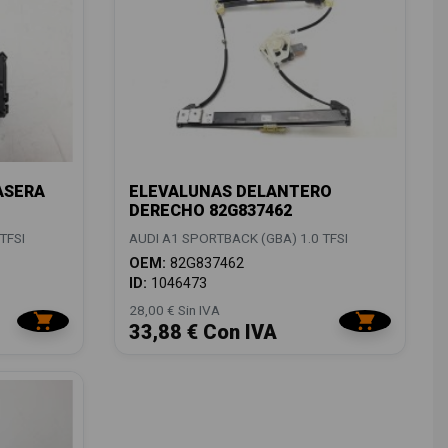
ASERA
ELEVALUNAS DELANTERO
DERECHO 82G837462
TFSI
AUDI A1 SPORTBACK (GBA) 1.0 TFSI
OEM:
82G837462
ID:
1046473
28,00 € Sin IVA
33,88 € Con IVA