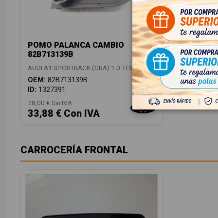
POMO PALANCA CAMBIO
82B713139B
AUDI A1 SPORTBACK (GBA) 1.0 TFSI
OEM:
82B713139B
ID:
1327391
28,00 € Sin IVA
33,88 € Con IVA
CARROCERÍA FRONTAL