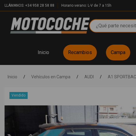
LLÁMANOS: +34 958 28 58 88
Horario verano: L-V de 7 a 15h
Inicio
Recambios
Campa
Inicio
/
Vehículos en Campa
/
AUDI
/
A1 SPORTBAC
Vendido