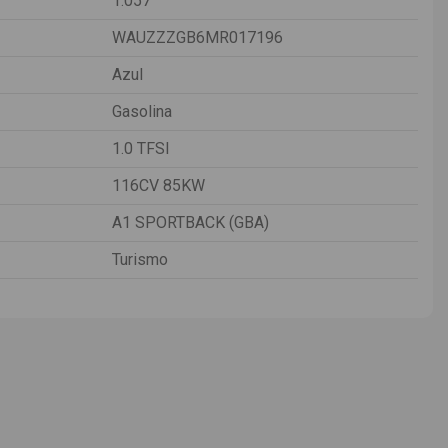
1.057
WAUZZZGB6MR017196
Azul
Gasolina
1.0 TFSI
116CV 85KW
A1 SPORTBACK (GBA)
Turismo