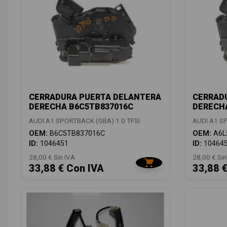
CERRADURA PUERTA DELANTERA
CERRAD
DERECHA B6C5TB837016C
DERECHA
AUDI A1 SPORTBACK (GBA) 1.0 TFSI
AUDI A1 SP
OEM:
B6C5TB837016C
OEM:
A6L
ID:
1046451
ID:
10464
28,00 € Sin IVA
28,00 € Sin
33,88 € Con IVA
33,88 