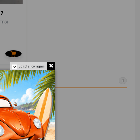
77
TFSI
Do not show again.
1