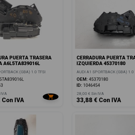
URA PUERTA TRASERA
CERRADURA PUERTA TR
 A6L5TA839016L
IZQUIERDA 45370180
ORTBACK (GBA) 1.0 TFSI
AUDI A1 SPORTBACK (GBA) 1.0 
5TA839016L
OEM:
45370180
53
ID:
1046454
 IVA
28,00 € Sin IVA
€ Con IVA
33,88 € Con IVA