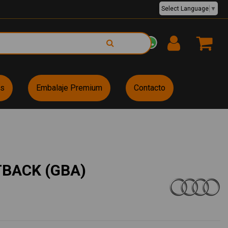
Select Language
▼
EUR €
es
Embalaje Premium
Contacto
TBACK (GBA)