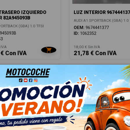
TRASERO IZQUIERDO
LUZ INTERIOR 96744413
R 82A945093B
AUDI A1 SPORTBACK (GBA) 1.0 
ORTBACK (GBA) 1.0 TFSI
OEM:
9674441377
945093B
ID:
1062352
53
 IVA
18,00 € Sin IVA
 € Con IVA
21,78 € Con IVA