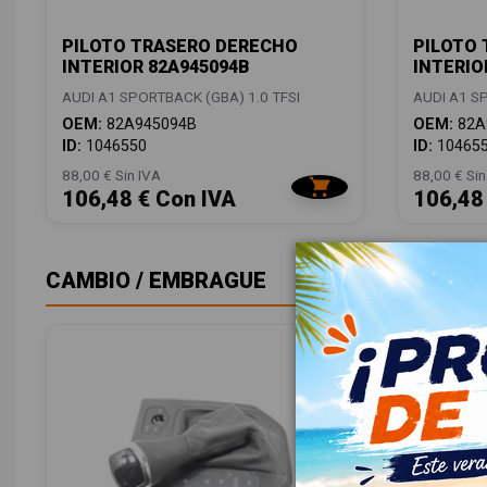
PILOTO TRASERO DERECHO
PILOTO 
INTERIOR 82A945094B
INTERIO
AUDI A1 SPORTBACK (GBA) 1.0 TFSI
AUDI A1 SP
OEM:
82A945094B
OEM:
82A
ID:
1046550
ID:
10465
88,00 € Sin IVA
88,00 € Sin
106,48 € Con IVA
106,48
CAMBIO / EMBRAGUE