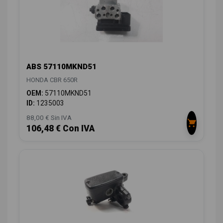
ABS 57110MKND51
HONDA CBR 650R
OEM:
57110MKND51
ID:
1235003
88,00 € Sin IVA
106,48 € Con IVA