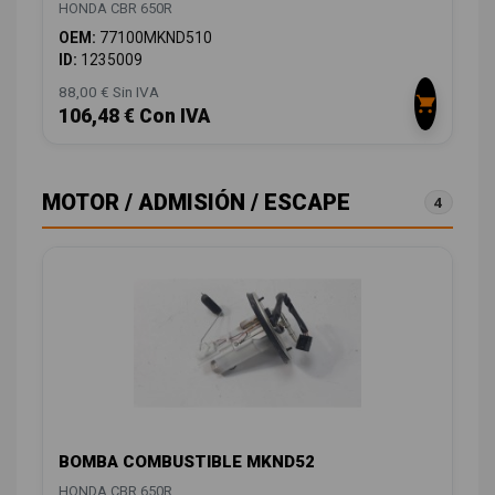
HONDA CBR 650R
OEM:
77100MKND510
ID:
1235009
88,00 € Sin IVA
106,48 € Con IVA
MOTOR / ADMISIÓN / ESCAPE
4
BOMBA COMBUSTIBLE MKND52
HONDA CBR 650R