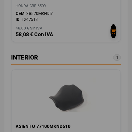
HONDA CBR 650R
OEM:
38520MKND51
ID:
1247513
48,00 € Sin IVA
58,08 € Con IVA
INTERIOR
1
ASIENTO 77100MKND510