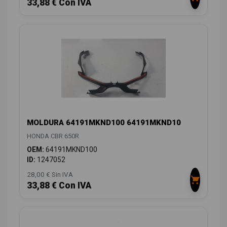
33,88 € Con IVA
MOLDURA 64191MKND100 64191MKND10
HONDA CBR 650R
OEM:
64191MKND100
ID:
1247052
28,00 € Sin IVA
33,88 € Con IVA