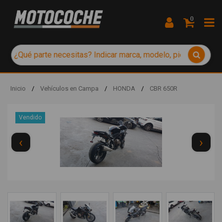
0
Inicio
/
Vehículos en Campa
/
HONDA
/
CBR 650R
Vendido
‹
›