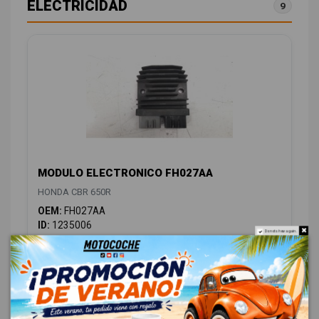
ELECTRICIDAD
9
MODULO ELECTRONICO FH027AA
HONDA CBR 650R
OEM:
FH027AA
ID:
1235006
Do not show again.
28,00 € Sin IVA
33,88 € Con IVA