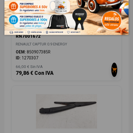
ABSORBEDOR TRASERO 850907385R
RN7001672
RENAULT CAPTUR 0.9 ENERGY
OEM:
850907385R
ID:
1270307
66,00 € Sin IVA
79,86 € Con IVA