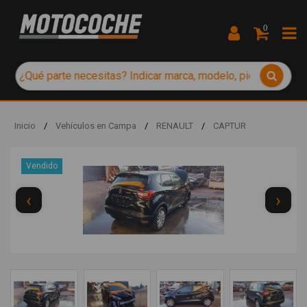
0
Inicio
/
Vehículos en Campa
/
RENAULT
/
CAPTUR
Vendido
‹
›