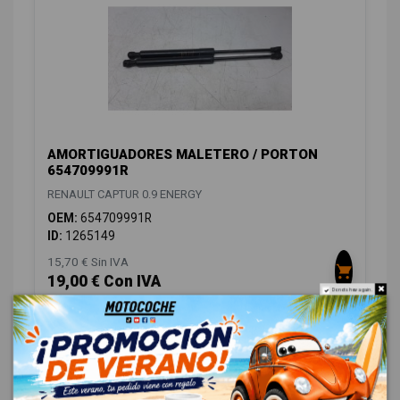
AMORTIGUADORES MALETERO / PORTON
654709991R
RENAULT CAPTUR 0.9 ENERGY
OEM:
654709991R
ID:
1265149
15,70 € Sin IVA
19,00 € Con IVA
Do not show again.