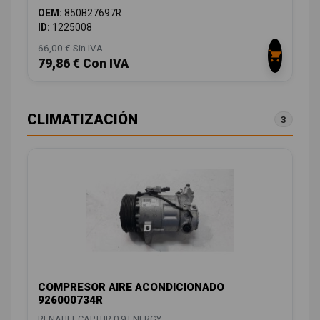
OEM:
850B27697R
ID:
1225008
66,00 € Sin IVA
79,86 € Con IVA
CLIMATIZACIÓN
3
COMPRESOR AIRE ACONDICIONADO
926000734R
RENAULT CAPTUR 0.9 ENERGY