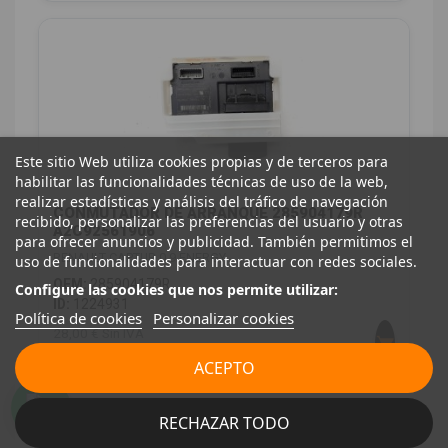
Este sitio Web utiliza cookies propias y de terceros para
habilitar las funcionalidades técnicas de uso de la web,
realizar estadísticas y análisis del tráfico de navegación
CONMUTADOR DE ARRANQUE 285904179R
recibido, personalizar las preferencias del usuario y otras
A2C92561906
para ofrecer anuncios y publicidad. También permitimos el
RENAULT CAPTUR 0.9 ENERGY
uso de funcionalidades para interactuar con redes sociales.
OEM:
285904179R
Configure las cookies que nos permite utilizar:
ID:
1224931
Política de cookies
Personalizar cookies
28,00 € Sin IVA
33,88 € Con IVA
ACEPTO
RECHAZAR TODO