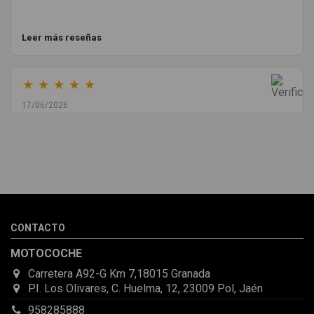
Leer más reseñas
★
★
★
★
★
17/06/2026
Melvin Valdez Valdez
He pedido desde Madrid una cremallera para mí furgo y me
sorprendió la rapidez con la que me gestionaron el envío, además
de que pocas veces compro piezas de Segundamano a distancia
por la incertidumbre de que pueda llegar averiada o con
desperfectos que no se aprecian por fotos. Al final todo perfecto,
CONTACTO
la pieza llegó correcta y bien embalada, además de llegarme 2
días antes de lo esperado.
MOTOCOCHE
Carretera A92-G Km 7,18015 Granada
P.I. Los Olivares, C. Huelma, 12, 23009 Pol, Jaén
958285888