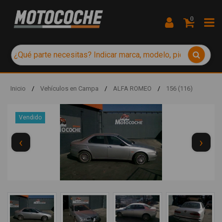
0
Inicio
/
Vehículos en Campa
/
ALFA ROMEO
/
156 (116)
Vendido
‹
›