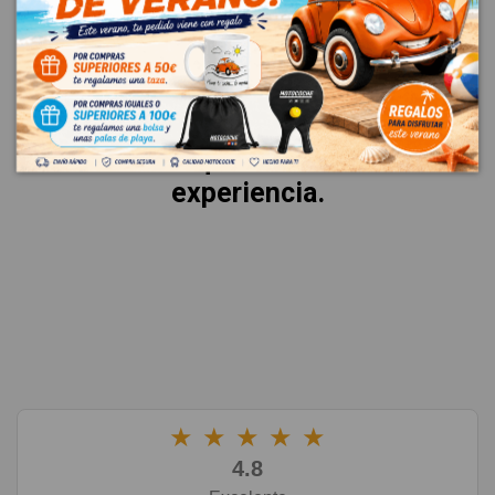
VALORACIONES
La mejor garantía es la voz de
nuestros clientes.
Esto es lo que dicen sobre su
experiencia.
★
★
★
★
★
4.8