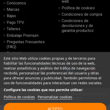
web
Conócenos
Política de cookies
Marcas
Condiciones de compra
Bajas
Condiciones de
Pago TPV
devoluciones y de
Talleres
garantía productos
Embalaje Premium
Preguntas Frecuentes
(FAQ)
Contacto
Este sitio Web utiliza cookies propias y de terceros para
SÍGUENOS EN
habilitar las funcionalidades técnicas de uso de la web,
realizar estadísticas y análisis del tráfico de navegación
recibido, personalizar las preferencias del usuario y otras
para ofrecer anuncios y publicidad. También permitimos el
uso de funcionalidades para interactuar con redes sociales.
Configure las cookies que nos permite utilizar:
© 2024 MOTOCOCHE, S.L . Todos los derechos reservados
Política de cookies
Personalizar cookies
| Desarrollado por
SeintoSOFT
Leer más reseñas
ACEPTO