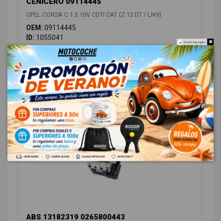
CENICERO 09114445
OPEL CORSA C 1.3 16V CDTI CAT (Z 13 DT / LN9)
OEM:
09114445
ID:
1055041
Do not show again.
12,00 € Sin IVA
14,52 € Con IVA
SUSPENSIÓN / FRENOS
1
ABS 13182319 0265800443