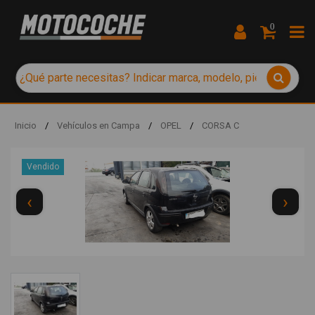
0
Inicio
/
Vehículos en Campa
/
OPEL
/
CORSA C
Vendido
‹
›