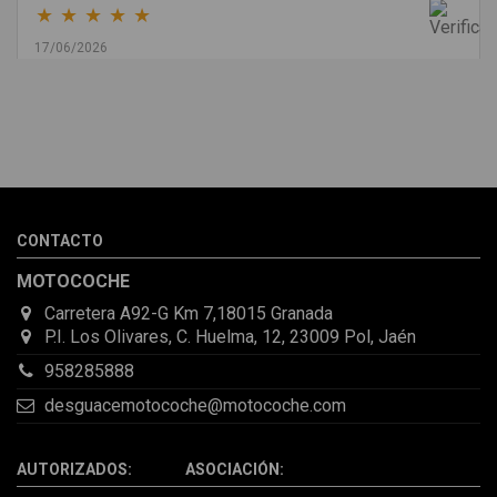
★
★
★
★
★
17/06/2026
Melvin Valdez Valdez
He pedido desde Madrid una cremallera para mí furgo y me
sorprendió la rapidez con la que me gestionaron el envío, además
de que pocas veces compro piezas de Segundamano a distancia
por la incertidumbre de que pueda llegar averiada o con
desperfectos que no se aprecian por fotos. Al final todo perfecto,
CONTACTO
la pieza llegó correcta y bien embalada, además de llegarme 2
días antes de lo esperado.
MOTOCOCHE
Carretera A92-G Km 7,18015 Granada
P.I. Los Olivares, C. Huelma, 12, 23009 Pol, Jaén
958285888
desguacemotocoche@motocoche.com
AUTORIZADOS: ASOCIACIÓN: