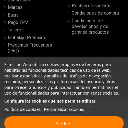
Política de cookies
Marcas
Condiciones de compra
Bajas
Condiciones de
Pago TPV
devoluciones y de
Talleres
garantía productos
Embalaje Premium
Preguntas Frecuentes
(FAQ)
Contacto
Este sitio Web utiliza cookies propias y de terceros para
SÍGUENOS EN
habilitar las funcionalidades técnicas de uso de la web,
realizar estadísticas y análisis del tráfico de navegación
recibido, personalizar las preferencias del usuario y otras
para ofrecer anuncios y publicidad. También permitimos el
uso de funcionalidades para interactuar con redes sociales.
Configure las cookies que nos permite utilizar:
© 2024 MOTOCOCHE, S.L . Todos los derechos reservados
Política de cookies
Personalizar cookies
| Desarrollado por
SeintoSOFT
Leer más reseñas
ACEPTO