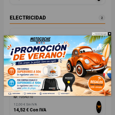
ELECTRICIDAD
2
Do not show again.
INTERRUPTOR 251B49802
DACIA SANDERO 1.5 DCI DIESEL FAP CAT
OEM:
251B49802
ID:
1054310
12,00 € Sin IVA
14,52 € Con IVA