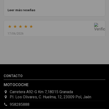
Leer más reseñas
★
★
★
★
★
17/06/2026
Melvin Valdez Valdez
He pedido desde Madrid una cremallera para mí furgo y me
sorprendió la rapidez con la que me gestionaron el envío, además
de que pocas veces compro piezas de Segundamano a distancia
por la incertidumbre de que pueda llegar averiada o con
desperfectos que no se aprecian por fotos. Al final todo perfecto,
CONTACTO
la pieza llegó correcta y bien embalada, además de llegarme 2
días antes de lo esperado.
MOTOCOCHE
Carretera A92-G Km 7,18015 Granada
P.I. Los Olivares, C. Huelma, 12, 23009 Pol, Jaén
958285888