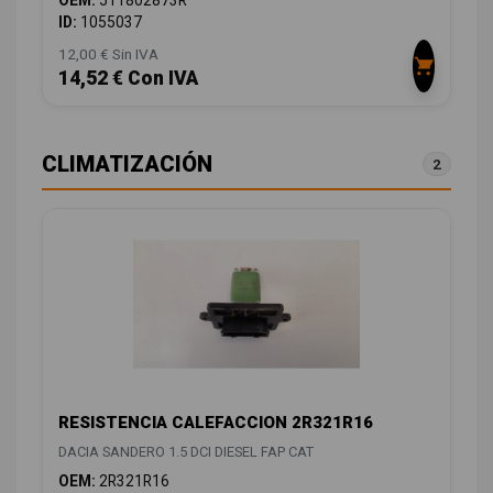
OEM:
511802873R
ID:
1055037
12,00 € Sin IVA
14,52 € Con IVA
CLIMATIZACIÓN
2
RESISTENCIA CALEFACCION 2R321R16
DACIA SANDERO 1.5 DCI DIESEL FAP CAT
OEM:
2R321R16