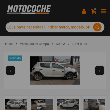
0
Inicio
/
Vehículos en Campa
/
DACIA
/
SANDERO
Vendido
‹
›