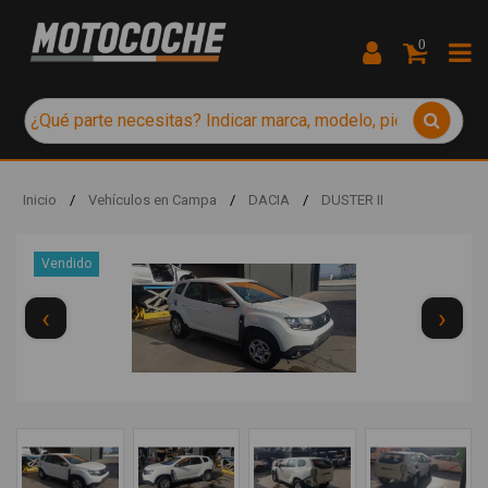
0
Inicio
/
Vehículos en Campa
/
DACIA
/
DUSTER II
Vendido
‹
›