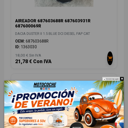
AIREADOR 687603688R 687603931R
687600069R
DACIA DUSTER II 1.5 BLUE DCI DIESEL FAP CAT
OEM:
687603688R
ID:
1363030
18,00 € Sin IVA
21,78 € Con IVA
Do not show again.