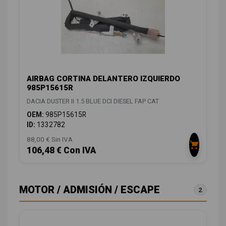
AIRBAG CORTINA DELANTERO IZQUIERDO
985P15615R
DACIA DUSTER II 1.5 BLUE DCI DIESEL FAP CAT
OEM:
985P15615R
ID:
1332782
88,00 € Sin IVA
106,48 € Con IVA
MOTOR / ADMISIÓN / ESCAPE
2