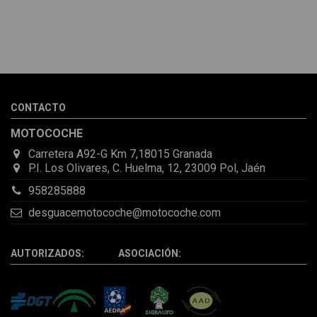
Melvin Valdez Valdez
He pedido desde Madrid una cremallera para mí furgo y me
sorprendió la rapidez con la que me gestionaron el envío, además
de que pocas veces compro piezas de Segundamano a distancia
por la incertidumbre de que pueda llegar averiada o con
desperfectos que no se aprecian por fotos. Al final todo perfecto,
CONTACTO
la pieza llegó correcta y bien embalada, además de llegarme 2
días antes de lo esperado.
MOTOCOCHE
Carretera A92-G Km 7,18015 Granada
P.I. Los Olivares, C. Huelma, 12, 23009 Pol, Jaén
958285888
desguacemotocoche@motocoche.com
AUTORIZADOS: ASOCIACIÓN: