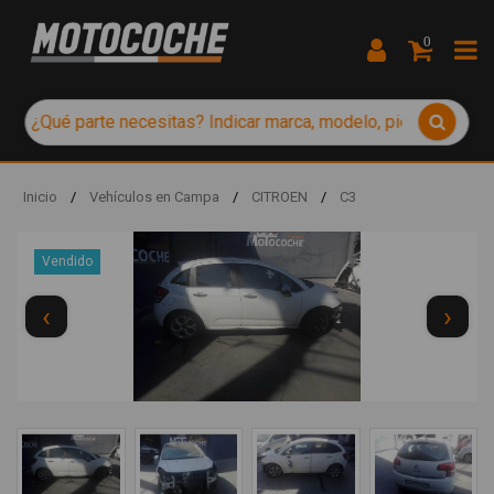
0
Inicio
/
Vehículos en Campa
/
CITROEN
/
C3
Vendido
‹
›