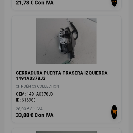
21,78 € Con IVA
CERRADURA PUERTA TRASERA IZQUIERDA
1491A0378J3
CITROËN C3 COLLECTION
OEM:
1491A0378J3
ID:
616983
28,00 € Sin IVA
33,88 € Con IVA