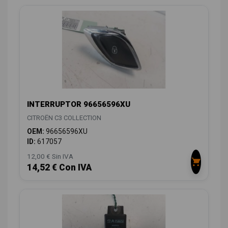
INTERRUPTOR 96656596XU
CITROËN C3 COLLECTION
OEM:
96656596XU
ID:
617057
12,00 € Sin IVA
14,52 € Con IVA