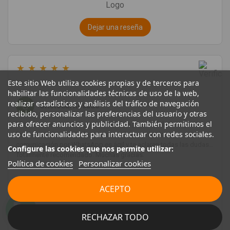
Dejar una reseña
★
★
★
★
★
Este sitio Web utiliza cookies propias y de terceros para
23/06/2026
habilitar las funcionalidades técnicas de uso de la web,
realizar estadísticas y análisis del tráfico de navegación
Cristóbal Rosado
recibido, personalizar las preferencias del usuario y otras
para ofrecer anuncios y publicidad. También permitimos el
Muy buena experiencia. Les compré un puente delantero y me
uso de funcionalidades para interactuar con redes sociales.
llegó en perfecto estado, con un envío muy rápido. La
comunicación por WhatsApp es ágil y te aclaran todas las dudas.
Configure las cookies que nos permite utilizar:
Totalmente recomendado. Muchas gracias.
Política de cookies
Personalizar cookies
ACEPTO
RECHAZAR TODO