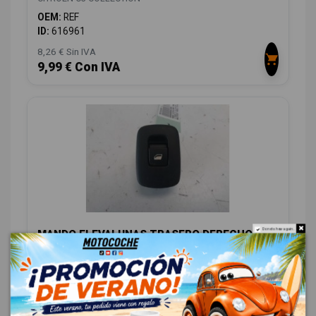
OEM:
REF
ID:
616961
8,26 € Sin IVA
9,99 € Con IVA
Do not show again.
MANDO ELEVALUNAS TRASERO DERECHO
96637535XT
CITROËN C3 COLLECTION
OEM:
96637535XT
ID:
616963