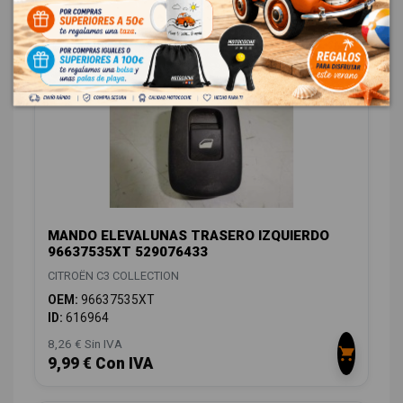
8,26 € Sin IVA
9,99 € Con IVA
MANDO ELEVALUNAS TRASERO IZQUIERDO
96637535XT 529076433
CITROËN C3 COLLECTION
OEM:
96637535XT
ID:
616964
8,26 € Sin IVA
9,99 € Con IVA