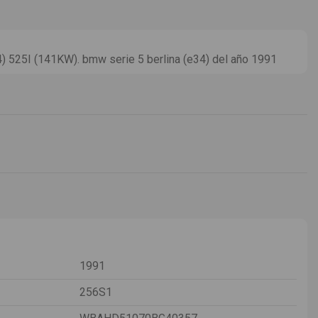
525I (141KW). bmw serie 5 berlina (e34) del año 1991
1991
256S1