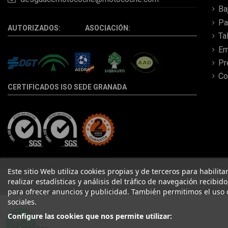
Ba
Pa
AUTORIZADOS: ASOCIACIÓN:
Ta
Em
Pr
Co
CERTIFICADOS ISO SEDE GRANADA
Este sitio Web utiliza cookies propias y de terceros para habilit
realizar estadísticas y análisis del tráfico de navegación recibid
© 2024 MOTOC
para ofrecer anuncios y publicidad. También permitimos el uso 
sociales.
Configure las cookies que nos permite utilizar: