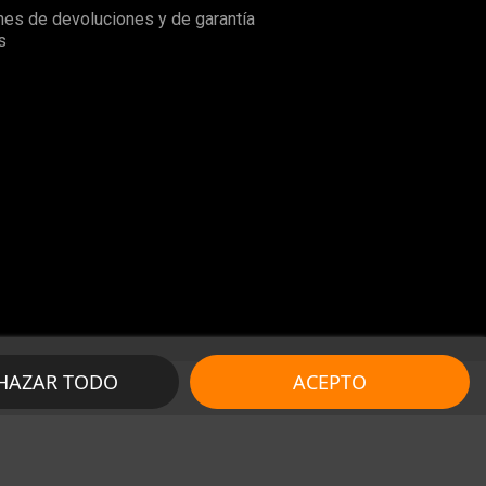
nes de devoluciones y de garantía
s
HAZAR TODO
ACEPTO
r
SeintoSOFT