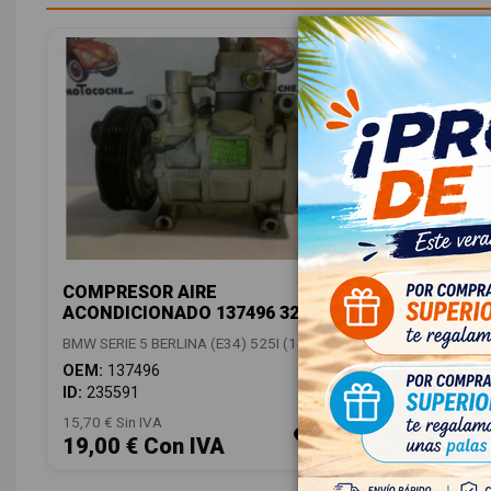
COMPRESOR AIRE
ACONDICIONADO 137496 32048
BMW SERIE 5 BERLINA (E34) 525I (141KW)
OEM:
137496
ID:
235591
15,70 € Sin IVA
19,00 € Con IVA