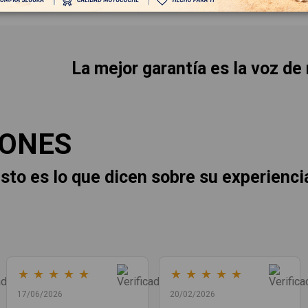
La mejor garantía es la voz de
IONES
sto es lo que dicen sobre su experienci
★
★
★
★
★
★
★
★
★
★
17/06/2026
20/02/2026