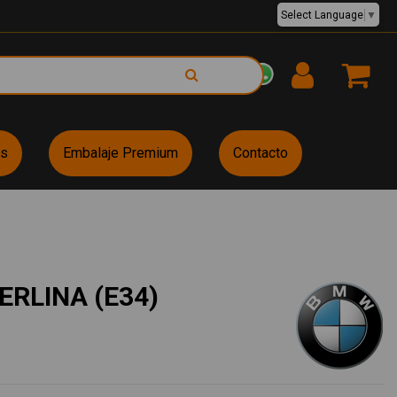
Select Language
▼
EUR €
es
Embalaje Premium
Contacto
ERLINA (E34)