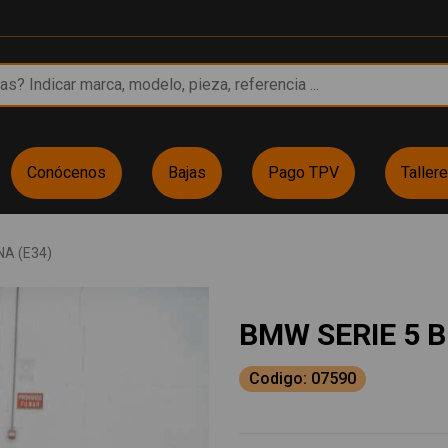
Conócenos
Bajas
Pago TPV
Taller
NA (E34)
BMW SERIE 5 B
Codigo: 07590