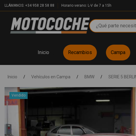
LLÁMANOS: +34 958 28 58 88
Horario verano: L-V de 7 a 15h
Inicio
Recambios
Campa
Inicio
/
Vehículos en Campa
/
BMW
/
SERIE 5 BERLI
Vendido