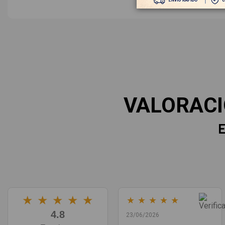
VALORAC
E
★
★
★
★
★
★
★
★
★
★
4.8
23/06/2026