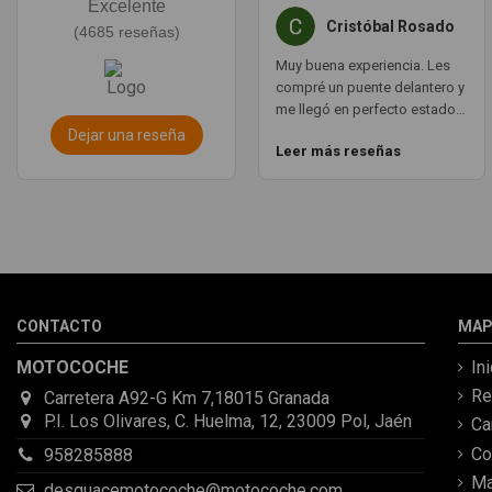
Excelente
Cristóbal Rosado
(4685 reseñas)
Muy buena experiencia. Les
compré un puente delantero y
me llegó en perfecto estado,
con un envío muy rápido. La
Dejar una reseña
Leer más reseñas
comunicación por WhatsApp
es ágil y te aclaran todas las
dudas. Totalmente
recomendado. Muchas
gracias.
CONTACTO
MAP
MOTOCOCHE
In
Re
Carretera A92-G Km 7,18015 Granada
P.I. Los Olivares, C. Huelma, 12, 23009 Pol, Jaén
C
Co
958285888
Ma
desguacemotocoche@motocoche.com