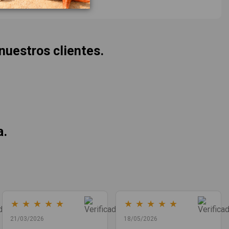
 nuestros clientes.
a.
★
★
★
★
★
★
★
★
★
★
21/03/2026
18/05/2026