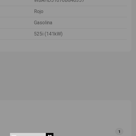
WBAHD51070BG40357
Rojo
Gasolina
525i (141kW)
1