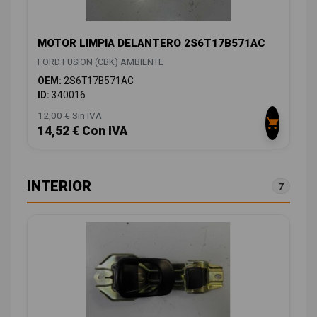
MOTOR LIMPIA DELANTERO 2S6T17B571AC
FORD FUSION (CBK) AMBIENTE
OEM:
2S6T17B571AC
ID:
340016
12,00 € Sin IVA
14,52 € Con IVA
INTERIOR
7