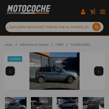
0
Inicio
/
Vehículos en Campa
/
FORD
/
FUSION (CBK)
Vendido
‹
›