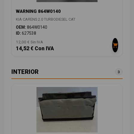
WARNING 864W0140
KIA CARENS 2.0 TURBODIESEL CAT
OEM:
864W0140
ID:
627538
12,00 € Sin IVA
14,52 € Con IVA
INTERIOR
3