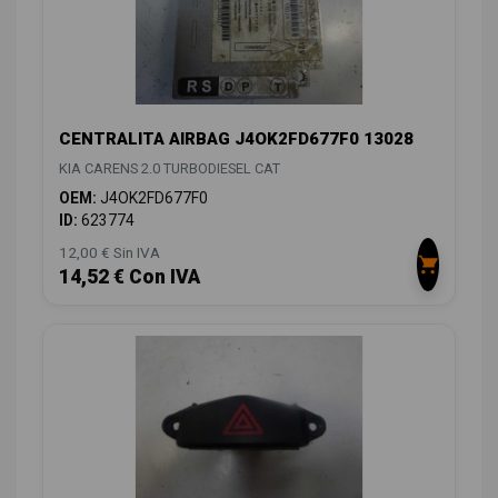
CENTRALITA AIRBAG J4OK2FD677F0 13028
KIA CARENS 2.0 TURBODIESEL CAT
OEM:
J4OK2FD677F0
ID:
623774
12,00 € Sin IVA
14,52 € Con IVA