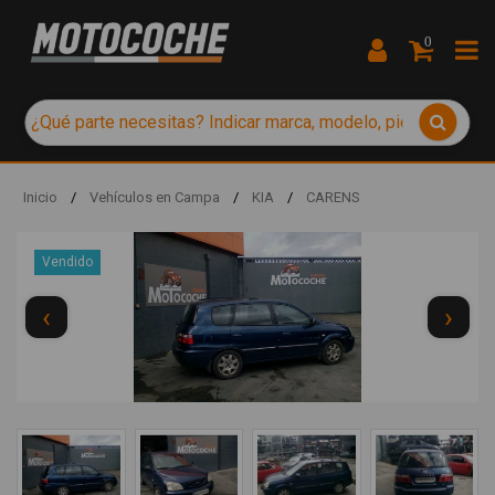
0
Inicio
/
Vehículos en Campa
/
KIA
/
CARENS
Vendido
‹
›