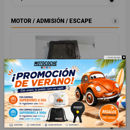
MOTOR / ADMISIÓN / ESCAPE
2
Do not show again.
INTERCOOLER 2827127350
KIA CARENS 2.0 TURBODIESEL CAT
OEM:
2827127350
ID:
499318
18,00 € Sin IVA
21,78 € Con IVA