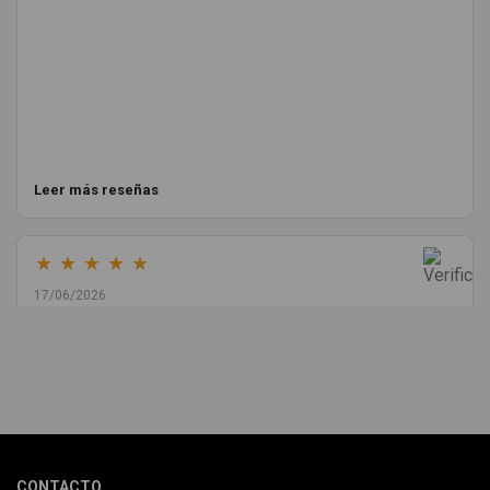
Leer más reseñas
★
★
★
★
★
17/06/2026
Melvin Valdez Valdez
He pedido desde Madrid una cremallera para mí furgo y me
sorprendió la rapidez con la que me gestionaron el envío, además
de que pocas veces compro piezas de Segundamano a distancia
por la incertidumbre de que pueda llegar averiada o con
desperfectos que no se aprecian por fotos. Al final todo perfecto,
CONTACTO