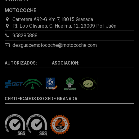
la pieza llegó correcta y bien embalada, además de llegarme 2
días antes de lo esperado.
MOTOCOCHE
Carretera A92-G Km 7,18015 Granada
P.I. Los Olivares, C. Huelma, 12, 23009 Pol, Jaén
958285888
desguacemotocoche@motocoche.com
AUTORIZADOS: ASOCIACIÓN:
CERTIFICADOS ISO SEDE GRANADA