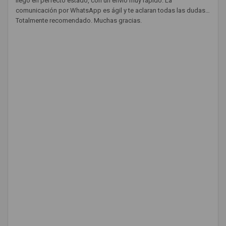
llegó en perfecto estado, con un envío muy rápido. La
comunicación por WhatsApp es ágil y te aclaran todas las dudas.
Totalmente recomendado. Muchas gracias.