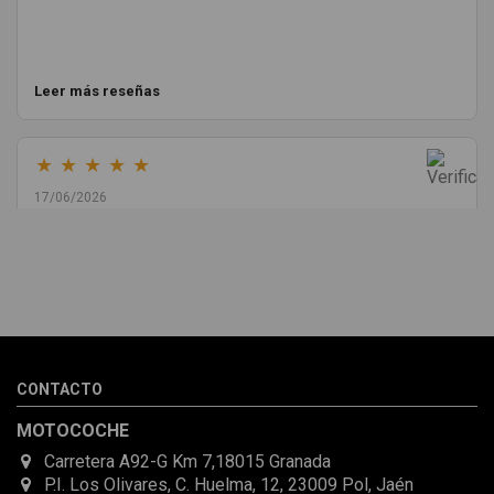
Leer más reseñas
★
★
★
★
★
17/06/2026
Melvin Valdez Valdez
He pedido desde Madrid una cremallera para mí furgo y me
sorprendió la rapidez con la que me gestionaron el envío, además
de que pocas veces compro piezas de Segundamano a distancia
por la incertidumbre de que pueda llegar averiada o con
desperfectos que no se aprecian por fotos. Al final todo perfecto,
CONTACTO
la pieza llegó correcta y bien embalada, además de llegarme 2
días antes de lo esperado.
MOTOCOCHE
Carretera A92-G Km 7,18015 Granada
P.I. Los Olivares, C. Huelma, 12, 23009 Pol, Jaén