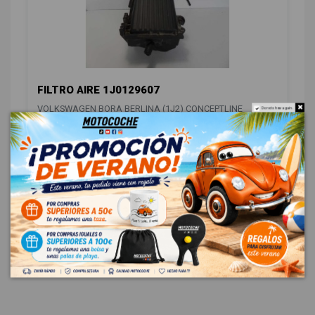
FILTRO AIRE 1J0129607
VOLKSWAGEN BORA BERLINA (1J2) CONCEPTLINE
Do not show again.
OEM:
1J0129607
ID:
389099
12,00 € Sin IVA
14,52 € Con IVA