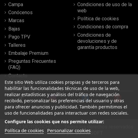
Campa
Condiciones de uso de la
web
Conócenos
Política de cookies
Marcas
Condiciones de compra
Bajas
Condiciones de
Pago TPV
devoluciones y de
Talleres
garantía productos
Embalaje Premium
Preguntas Frecuentes
(FAQ)
Contacto
Este sitio Web utiliza cookies propias y de terceros para
SÍGUENOS EN
habilitar las funcionalidades técnicas de uso de la web,
realizar estadísticas y análisis del tráfico de navegación
recibido, personalizar las preferencias del usuario y otras
para ofrecer anuncios y publicidad. También permitimos el
uso de funcionalidades para interactuar con redes sociales.
Configure las cookies que nos permite utilizar:
© 2024 MOTOCOCHE, S.L . Todos los derechos reservados
Política de cookies
Personalizar cookies
| Desarrollado por
SeintoSOFT