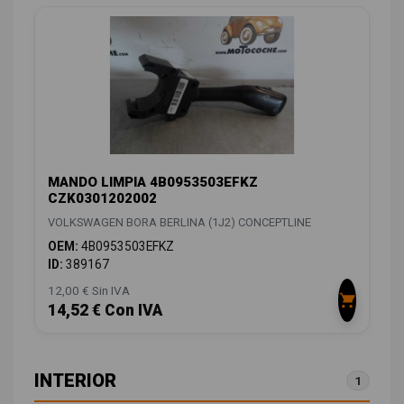
MANDO LIMPIA 4B0953503EFKZ
CZK0301202002
VOLKSWAGEN BORA BERLINA (1J2) CONCEPTLINE
OEM:
4B0953503EFKZ
ID:
389167
12,00 € Sin IVA
14,52 € Con IVA
INTERIOR
1