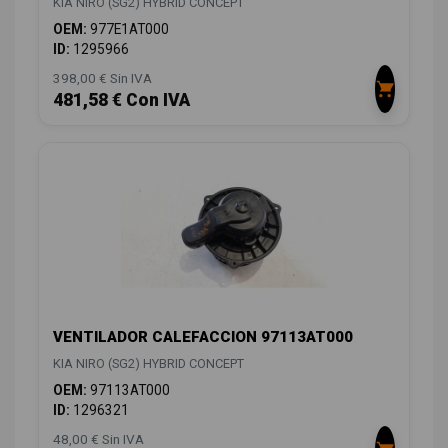
KIA NIRO (SG2) HYBRID CONCEPT
OEM:
977E1AT000
ID:
1295966
398,00 € Sin IVA
481,58 € Con IVA
VENTILADOR CALEFACCION 97113AT000
KIA NIRO (SG2) HYBRID CONCEPT
OEM:
97113AT000
ID:
1296321
48,00 € Sin IVA