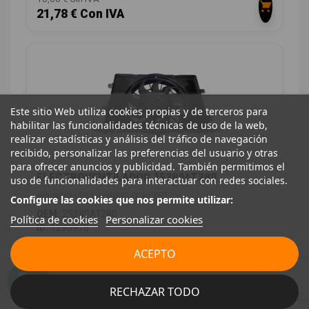
21,78 € Con IVA
Este sitio Web utiliza cookies propias y de terceros para
habilitar las funcionalidades técnicas de uso de la web,
realizar estadísticas y análisis del tráfico de navegación
recibido, personalizar las preferencias del usuario y otras
para ofrecer anuncios y publicidad. También permitimos el
ELECTROVENTILADOR 25380AT280
uso de funcionalidades para interactuar con redes sociales.
KIA NIRO (SG2) HYBRID CONCEPT
Configure las cookies que nos permite utilizar:
OEM:
25380AT280
Política de cookies
Personalizar cookies
ID:
1295978
248,00 € Sin IVA
ACEPTO
300,08 € Con IVA
RECHAZAR TODO