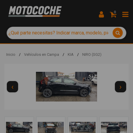
0
Inicio
/
Vehículos en Campa
/
KIA
/
NIRO (SG2)
‹
›