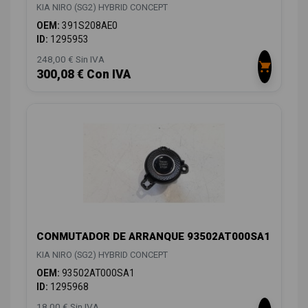
KIA NIRO (SG2) HYBRID CONCEPT
OEM:
391S208AE0
ID:
1295953
248,00 € Sin IVA
300,08 € Con IVA
CONMUTADOR DE ARRANQUE 93502AT000SA1
KIA NIRO (SG2) HYBRID CONCEPT
OEM:
93502AT000SA1
ID:
1295968
18,00 € Sin IVA