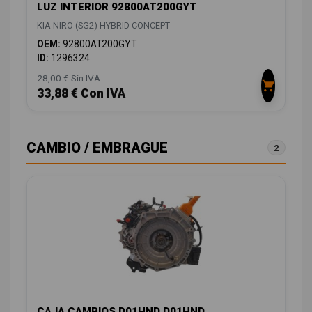
LUZ INTERIOR 92800AT200GYT
KIA NIRO (SG2) HYBRID CONCEPT
OEM:
92800AT200GYT
ID:
1296324
28,00 € Sin IVA
33,88 € Con IVA
CAMBIO / EMBRAGUE
2
CAJA CAMBIOS D01HND D01HND