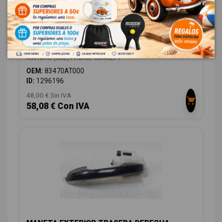
ELEVALUNAS TRASERO IZQUIERDO
83470AT000
KIA NIRO (SG2) HYBRID CONCEPT
OEM:
83470AT000
ID:
1296196
48,00 € Sin IVA
58,08 € Con IVA