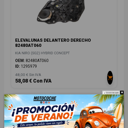
ELEVALUNAS DELANTERO DERECHO
82480AT060
KIA NIRO (SG2) HYBRID CONCEPT
OEM:
82480AT060
ID:
1295979
48,00 € Sin IVA
58,08 € Con IVA
Do not show again.