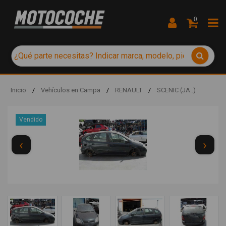
0
Inicio
/
Vehículos en Campa
/
RENAULT
/
SCENIC (JA..)
Vendido
‹
›