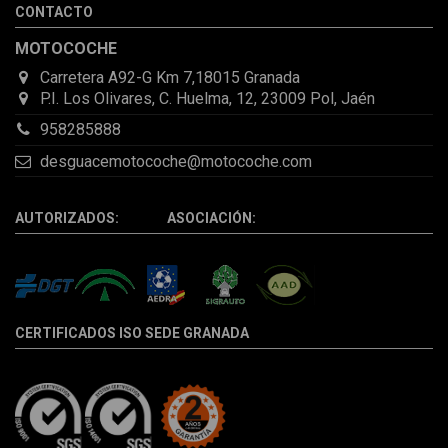
CONTACTO
la pieza llegó correcta y bien embalada, además de llegarme 2
días antes de lo esperado.
MOTOCOCHE
Carretera A92-G Km 7,18015 Granada
P.I. Los Olivares, C. Huelma, 12, 23009 Pol, Jaén
958285888
desguacemotocoche@motocoche.com
AUTORIZADOS: ASOCIACIÓN:
CERTIFICADOS ISO SEDE GRANADA