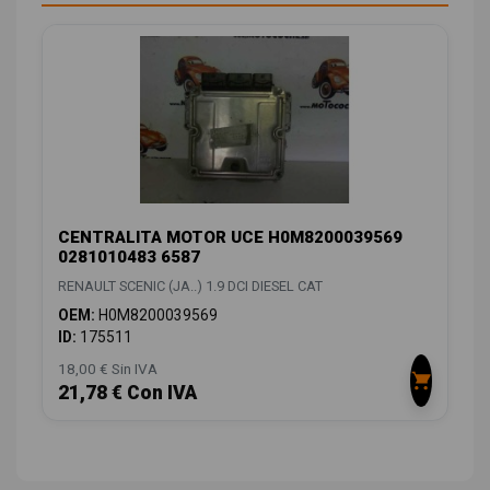
CENTRALITA MOTOR UCE H0M8200039569
0281010483 6587
RENAULT SCENIC (JA..) 1.9 DCI DIESEL CAT
OEM:
H0M8200039569
ID:
175511
18,00 € Sin IVA
21,78 € Con IVA