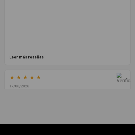
Leer más reseñas
★
★
★
★
★
17/06/2026
Melvin Valdez Valdez
He pedido desde Madrid una cremallera para mí furgo y me
sorprendió la rapidez con la que me gestionaron el envío, además
de que pocas veces compro piezas de Segundamano a distancia
por la incertidumbre de que pueda llegar averiada o con
desperfectos que no se aprecian por fotos. Al final todo perfecto,