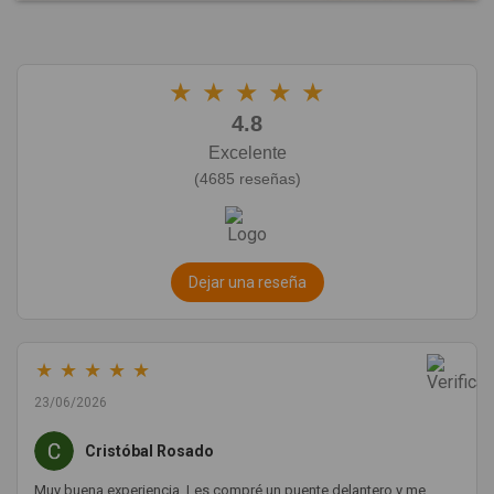
★
★
★
★
★
4.8
Excelente
(4685 reseñas)
Dejar una reseña
★
★
★
★
★
23/06/2026
Cristóbal Rosado
Muy buena experiencia. Les compré un puente delantero y me