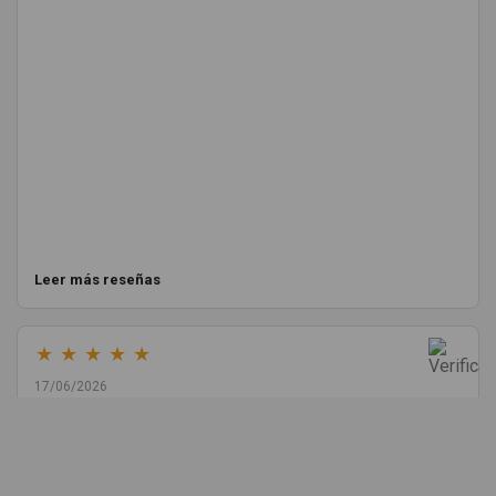
Leer más reseñas
★
★
★
★
★
17/06/2026
Melvin Valdez Valdez
He pedido desde Madrid una cremallera para mí furgo y me