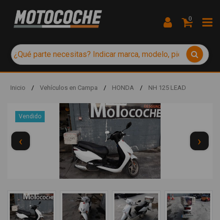
0
Inicio
/
Vehículos en Campa
/
HONDA
/
NH 125 LEAD
Vendido
‹
›