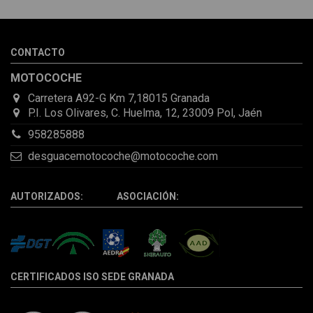
sorprendió la rapidez con la que me gestionaron el envío, además
de que pocas veces compro piezas de Segundamano a distancia
por la incertidumbre de que pueda llegar averiada o con
desperfectos que no se aprecian por fotos. Al final todo perfecto,
CONTACTO
la pieza llegó correcta y bien embalada, además de llegarme 2
días antes de lo esperado.
MOTOCOCHE
Carretera A92-G Km 7,18015 Granada
P.I. Los Olivares, C. Huelma, 12, 23009 Pol, Jaén
958285888
desguacemotocoche@motocoche.com
AUTORIZADOS: ASOCIACIÓN:
CERTIFICADOS ISO SEDE GRANADA