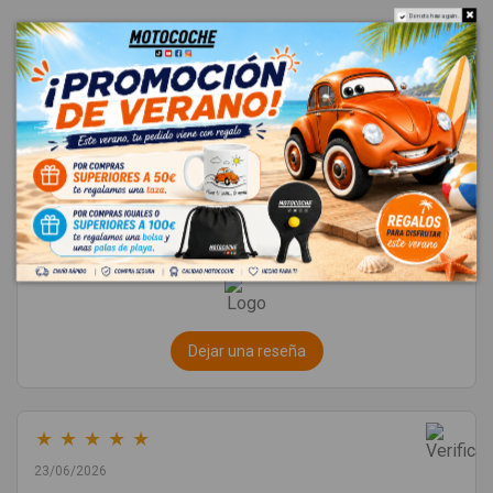
Do not show again.
★
★
★
★
★
4.8
Excelente
(4685 reseñas)
Dejar una reseña
★
★
★
★
★
23/06/2026