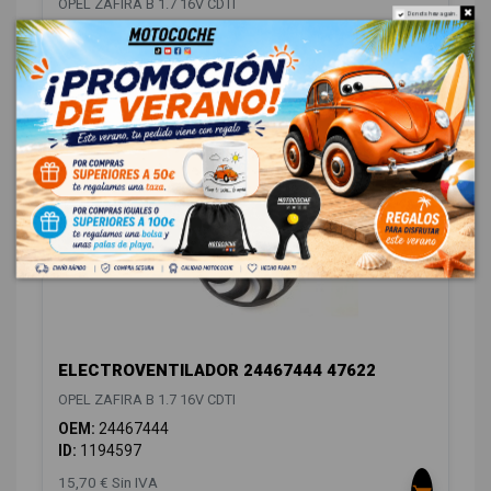
OPEL ZAFIRA B 1.7 16V CDTI
Do not show again.
OEM:
13147279
ID:
1208602
15,70 € Sin IVA
19,00 € Con IVA
ELECTROVENTILADOR 24467444 47622
OPEL ZAFIRA B 1.7 16V CDTI
OEM:
24467444
ID:
1194597
15,70 € Sin IVA