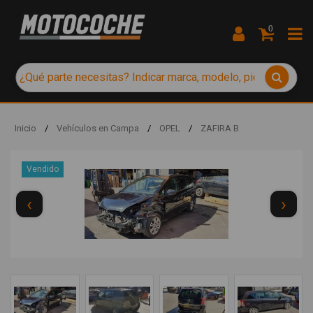
0
Inicio
/
Vehículos en Campa
/
OPEL
/
ZAFIRA B
Vendido
‹
›