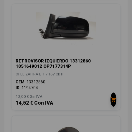
RETROVISOR IZQUIERDO 13312860
1051649012 OP7177314P
OPEL ZAFIRA B 1.7 16V CDTI
OEM:
13312860
ID:
1194704
12,00 € Sin IVA
14,52 € Con IVA