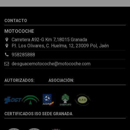
de que pocas veces compro piezas de Segundamano a distancia
por la incertidumbre de que pueda llegar averiada o con
desperfectos que no se aprecian por fotos. Al final todo perfecto,
CONTACTO
la pieza llegó correcta y bien embalada, además de llegarme 2
días antes de lo esperado.
MOTOCOCHE
Carretera A92-G Km 7,18015 Granada
P.I. Los Olivares, C. Huelma, 12, 23009 Pol, Jaén
958285888
desguacemotocoche@motocoche.com
AUTORIZADOS: ASOCIACIÓN:
CERTIFICADOS ISO SEDE GRANADA