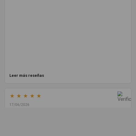
Leer más reseñas
★
★
★
★
★
17/06/2026
Melvin Valdez Valdez
He pedido desde Madrid una cremallera para mí furgo y me
sorprendió la rapidez con la que me gestionaron el envío, además