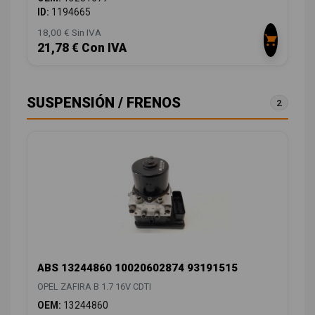
ID:
1194665
18,00 € Sin IVA
21,78 € Con IVA
SUSPENSIÓN / FRENOS
2
ABS 13244860 10020602874 93191515
OPEL ZAFIRA B 1.7 16V CDTI
OEM:
13244860