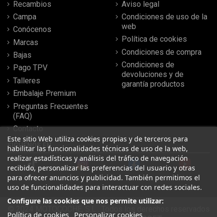
Recambios
Aviso legal
Campa
Condiciones de uso de la
web
Conócenos
Política de cookies
Marcas
Condiciones de compra
Bajas
Condiciones de
Pago TPV
devoluciones y de
Talleres
garantía productos
Embalaje Premium
Preguntas Frecuentes
(FAQ)
Contacto
Este sitio Web utiliza cookies propias y de terceros para
SÍGUENOS EN
habilitar las funcionalidades técnicas de uso de la web,
realizar estadísticas y análisis del tráfico de navegación
recibido, personalizar las preferencias del usuario y otras
para ofrecer anuncios y publicidad. También permitimos el
uso de funcionalidades para interactuar con redes sociales.
Configure las cookies que nos permite utilizar:
© 2024 MOTOCOCHE, S.L . Todos los derechos reservados
Política de cookies
Personalizar cookies