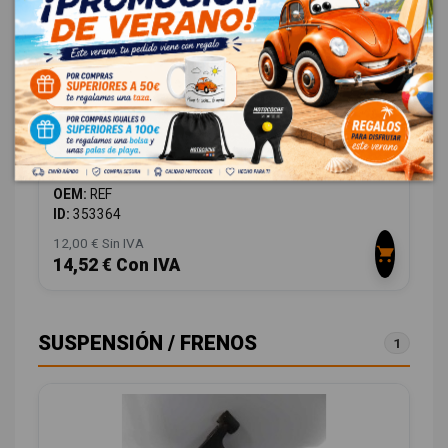
MANETA INTERIOR DELANTERA DERECHA REF
TOYOTA COROLLA (E12) 1.4 D-4D TERRA BERLINA
OEM:
REF
ID:
353364
12,00 € Sin IVA
14,52 € Con IVA
SUSPENSIÓN / FRENOS
1