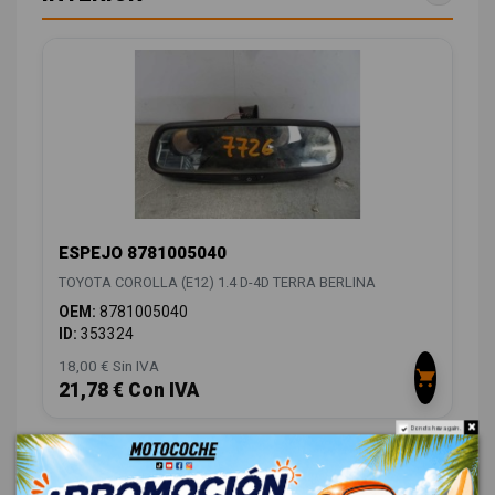
ESPEJO 8781005040
TOYOTA COROLLA (E12) 1.4 D-4D TERRA BERLINA
OEM:
8781005040
ID:
353324
18,00 € Sin IVA
21,78 € Con IVA
Do not show again.