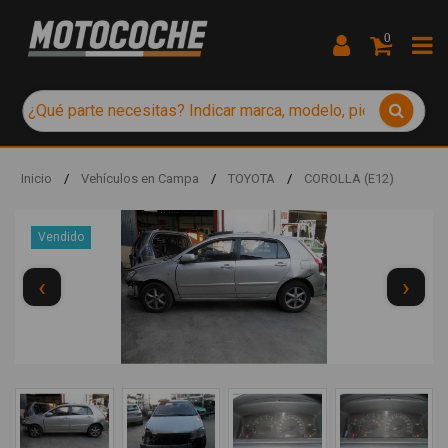
0
Inicio
/
Vehículos en Campa
/
TOYOTA
/
COROLLA (E12)
Vendido
‹
›