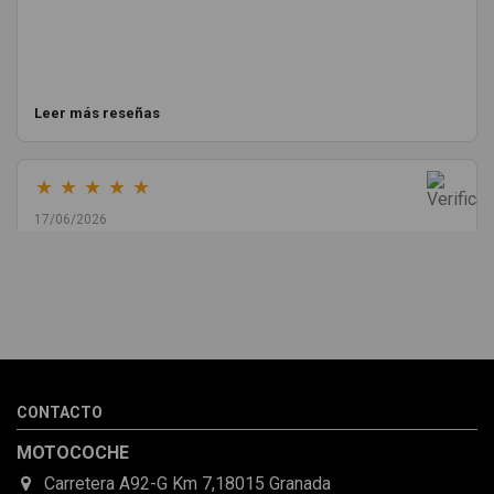
Leer más reseñas
★
★
★
★
★
17/06/2026
Melvin Valdez Valdez
He pedido desde Madrid una cremallera para mí furgo y me
sorprendió la rapidez con la que me gestionaron el envío, además
de que pocas veces compro piezas de Segundamano a distancia
por la incertidumbre de que pueda llegar averiada o con
desperfectos que no se aprecian por fotos. Al final todo perfecto,
CONTACTO
la pieza llegó correcta y bien embalada, además de llegarme 2
días antes de lo esperado.
MOTOCOCHE
Carretera A92-G Km 7,18015 Granada