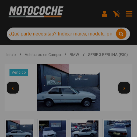
0
Inicio
/
Vehículos en Campa
/
BMW
/
SERIE 3 BERLINA (E30)
Vendido
‹
›