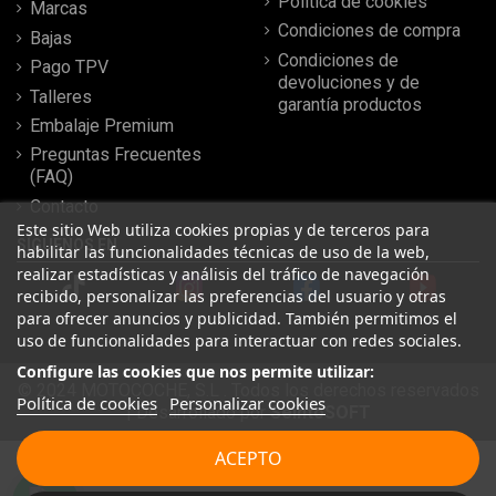
Política de cookies
Marcas
Condiciones de compra
Bajas
Condiciones de
Pago TPV
devoluciones y de
Talleres
garantía productos
Embalaje Premium
Preguntas Frecuentes
(FAQ)
Contacto
Este sitio Web utiliza cookies propias y de terceros para
SÍGUENOS EN
habilitar las funcionalidades técnicas de uso de la web,
realizar estadísticas y análisis del tráfico de navegación
recibido, personalizar las preferencias del usuario y otras
para ofrecer anuncios y publicidad. También permitimos el
uso de funcionalidades para interactuar con redes sociales.
Configure las cookies que nos permite utilizar:
© 2024 MOTOCOCHE, S.L . Todos los derechos reservados
Política de cookies
Personalizar cookies
| Desarrollado por
SeintoSOFT
Leer más reseñas
ACEPTO