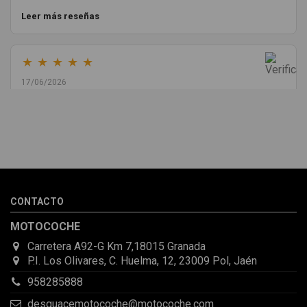
Leer más reseñas
★
★
★
★
★
17/06/2026
Melvin Valdez Valdez
He pedido desde Madrid una cremallera para mí furgo y me
sorprendió la rapidez con la que me gestionaron el envío, además
de que pocas veces compro piezas de Segundamano a distancia
por la incertidumbre de que pueda llegar averiada o con
desperfectos que no se aprecian por fotos. Al final todo perfecto,
CONTACTO
la pieza llegó correcta y bien embalada, además de llegarme 2
días antes de lo esperado.
MOTOCOCHE
Carretera A92-G Km 7,18015 Granada
P.I. Los Olivares, C. Huelma, 12, 23009 Pol, Jaén
958285888
desguacemotocoche@motocoche.com