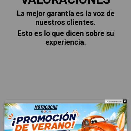
La mejor garantía es la voz de
nuestros clientes.
Esto es lo que dicen sobre su
experiencia.
Do not show again.
★
★
★
★
★
4.8
Excelente
(4685 reseñas)