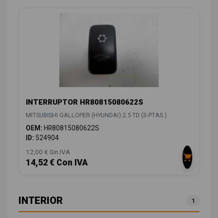
INTERRUPTOR HR80815080622S
MITSUBISHI GALLOPER (HYUNDAI) 2.5 TD (3-PTAS.)
OEM:
HR80815080622S
ID:
524904
12,00 € Sin IVA
14,52 € Con IVA
INTERIOR
1