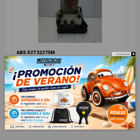
ABS X2T32275M
Do not show again.
MITSUBISHI GALLOPER (HYUNDAI) 2.5 TD (3-PTAS.)
OEM:
X2T32275M
ID:
412961
48,00 € Sin IVA
58,08 € Con IVA