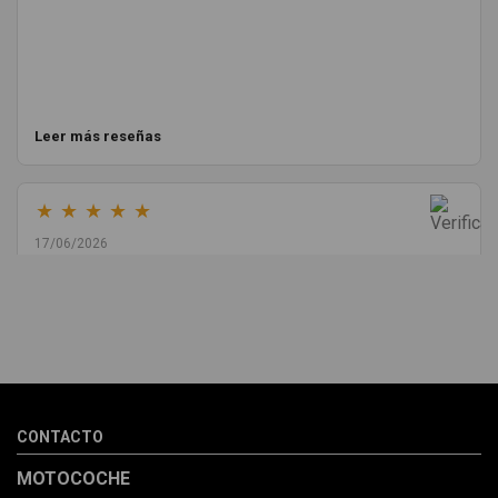
Leer más reseñas
★
★
★
★
★
17/06/2026
Melvin Valdez Valdez
He pedido desde Madrid una cremallera para mí furgo y me
sorprendió la rapidez con la que me gestionaron el envío, además
de que pocas veces compro piezas de Segundamano a distancia
por la incertidumbre de que pueda llegar averiada o con
desperfectos que no se aprecian por fotos. Al final todo perfecto,
CONTACTO
la pieza llegó correcta y bien embalada, además de llegarme 2
días antes de lo esperado.
MOTOCOCHE