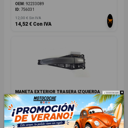
OEM:
92233089
ID:
756031
12,00 € Sin IVA
14,52 € Con IVA
MANETA EXTERIOR TRASERA IZQUIERDA
Do not show again.
13504025
OPEL INSIGNIA SPORTS TOURER EDITION
OEM:
13504025
ID:
756032
12,00 € Sin IVA