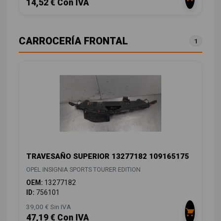
14,52 € Con IVA
CARROCERÍA FRONTAL
1
TRAVESAÑO SUPERIOR 13277182 109165175
OPEL INSIGNIA SPORTS TOURER EDITION
OEM:
13277182
ID:
756101
39,00 € Sin IVA
47,19 € Con IVA