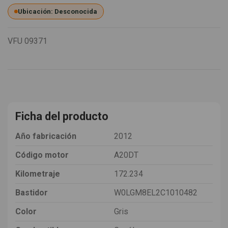
Ubicación: Desconocida
VFU
09371
Ficha del producto
Año fabricación
2012
Código motor
A20DT
Kilometraje
172.234
Bastidor
W0LGM8EL2C1010482
Color
Gris