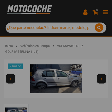
0
Inicio
/
Vehículos en Campa
/
VOLKSWAGEN
/
GOLF IV BERLINA (1J1)
Vendido
‹
›