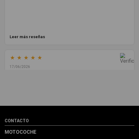
Leer más reseñas
★
★
★
★
★
17/06/2026
Melvin Valdez Valdez
He pedido desde Madrid una cremallera para mí furgo y me
sorprendió la rapidez con la que me gestionaron el envío, además
de que pocas veces compro piezas de Segundamano a distancia
por la incertidumbre de que pueda llegar averiada o con
desperfectos que no se aprecian por fotos. Al final todo perfecto,
CONTACTO
la pieza llegó correcta y bien embalada, además de llegarme 2
días antes de lo esperado.
MOTOCOCHE