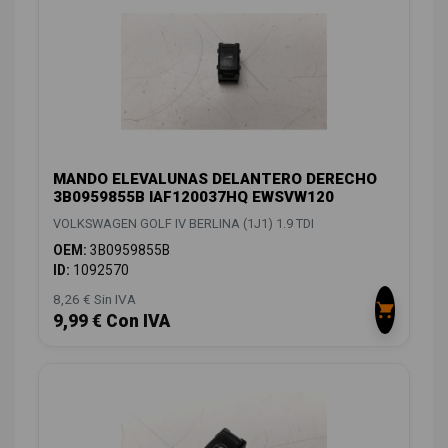
MANDO ELEVALUNAS DELANTERO DERECHO
3B0959855B IAF120037HQ EWSVW120
VOLKSWAGEN GOLF IV BERLINA (1J1) 1.9 TDI
OEM:
3B0959855B
ID:
1092570
8,26 € Sin IVA
9,99 € Con IVA