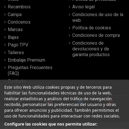
Recambios
Aviso legal
Campa
Condiciones de uso de la
web
Conócenos
Política de cookies
Marcas
Condiciones de compra
Bajas
Condiciones de
Pago TPV
devoluciones y de
Talleres
garantía productos
Embalaje Premium
Preguntas Frecuentes
(FAQ)
Contacto
Este sitio Web utiliza cookies propias y de terceros para
SÍGUENOS EN
habilitar las funcionalidades técnicas de uso de la web,
realizar estadísticas y análisis del tráfico de navegación
recibido, personalizar las preferencias del usuario y otras
para ofrecer anuncios y publicidad. También permitimos el
uso de funcionalidades para interactuar con redes sociales.
Configure las cookies que nos permite utilizar:
© 2024 MOTOCOCHE, S.L . Todos los derechos reservados