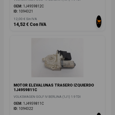
OEM:
1J4959812C
ID:
1094321
12,00 € Sin IVA
14,52 € Con IVA
MOTOR ELEVALUNAS TRASERO IZQUIERDO
1J4959811C
VOLKSWAGEN GOLF IV BERLINA (1J1) 1.9 TDI
OEM:
1J4959811C
ID:
1094322