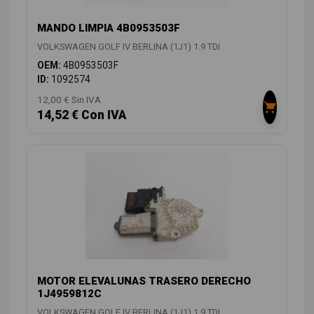
MANDO LIMPIA 4B0953503F
VOLKSWAGEN GOLF IV BERLINA (1J1) 1.9 TDI
OEM:
4B0953503F
ID:
1092574
12,00 € Sin IVA
14,52 € Con IVA
MOTOR ELEVALUNAS TRASERO DERECHO
1J4959812C
VOLKSWAGEN GOLF IV BERLINA (1J1) 1.9 TDI