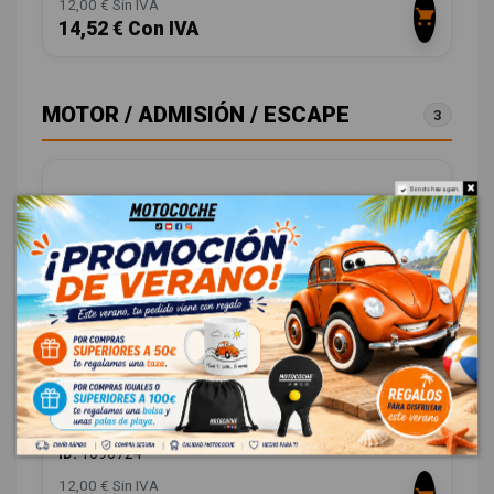
12,00 € Sin IVA
14,52 € Con IVA
MOTOR / ADMISIÓN / ESCAPE
3
Do not show again.
VALVULA AIRE ADICIONAL 1H0906627
VOLKSWAGEN GOLF IV BERLINA (1J1) 1.9 TDI
OEM:
1H0906627
ID:
1096724
12,00 € Sin IVA