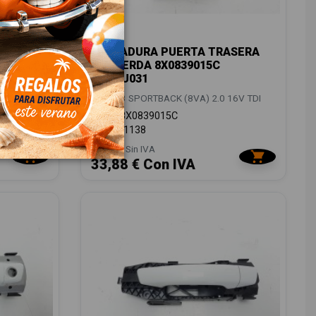
LANTERA
CERRADURA PUERTA TRASERA
ZCAU029
IZQUIERDA 8X0839015C
EZCAU031
16V TDI
AUDI A3 SPORTBACK (8VA) 2.0 16V TDI
OEM:
8X0839015C
ID:
1171138
28,00 € Sin IVA
33,88 € Con IVA