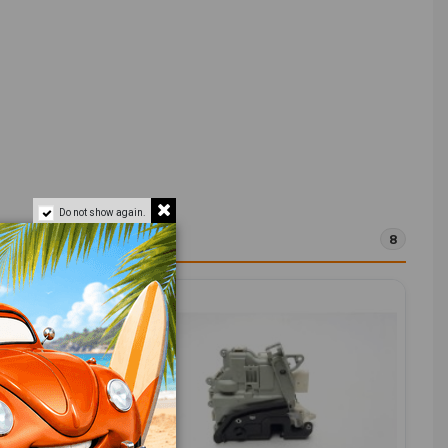
Do not show again.
8