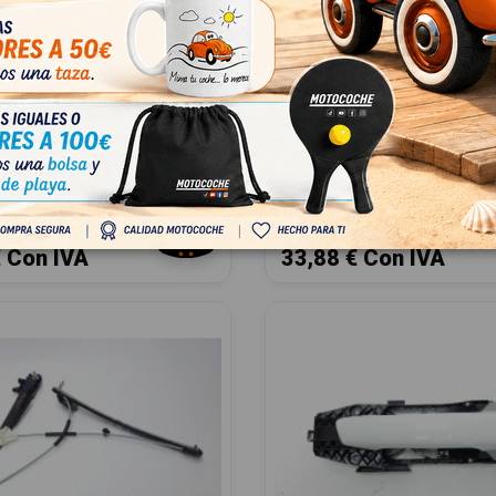
URA PUERTA DELANTERA
CERRADURA PUERTA DE
 8X1837016 EZCAU030
IZQUIERDA 8X1837015 E
PORTBACK (8VA) 2.0 16V TDI
AUDI A3 SPORTBACK (8VA) 2.0 
837016
OEM:
8X1837015
35
ID:
1171136
 IVA
28,00 € Sin IVA
€ Con IVA
33,88 € Con IVA