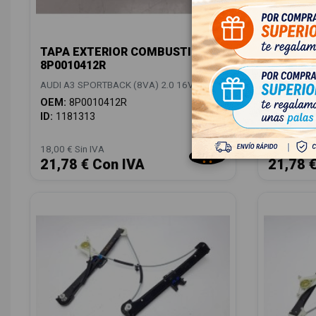
TAPA EXTERIOR COMBUSTIBLE
CERRAD
8P0010412R
DERECHA
AUDI A3 SPORTBACK (8VA) 2.0 16V TDI
AUDI A3 S
OEM:
8P0010412R
OEM:
8X1
ID:
1181313
ID:
11711
18,00 € Sin IVA
18,00 € Sin
21,78 € Con IVA
21,78 