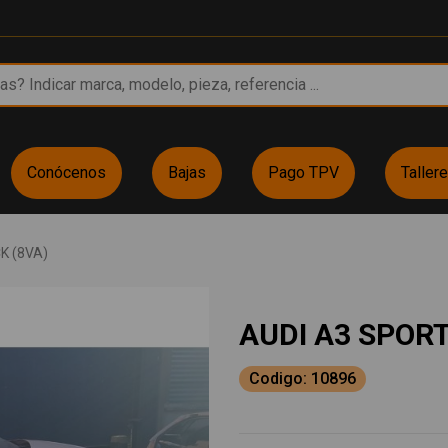
Conócenos
Bajas
Pago TPV
Taller
K (8VA)
AUDI A3 SPOR
Codigo: 10896