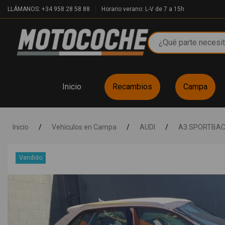
LLÁMANOS: +34 958 28 58 88
Horario verano: L-V de 7 a 15h
Inicio
Recambios
Campa
Inicio
/
Vehículos en Campa
/
AUDI
/
A3 SPORTBAC
Vendido