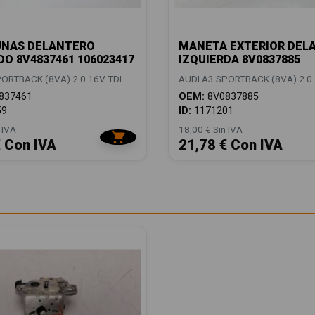
UNAS DELANTERO
MANETA EXTERIOR DEL
DO 8V4837461 106023417
IZQUIERDA 8V0837885
PORTBACK (8VA) 2.0 16V TDI
AUDI A3 SPORTBACK (8VA) 2.0 
837461
OEM:
8V0837885
59
ID:
1171201
 IVA
18,00 € Sin IVA
€ Con IVA
21,78 € Con IVA