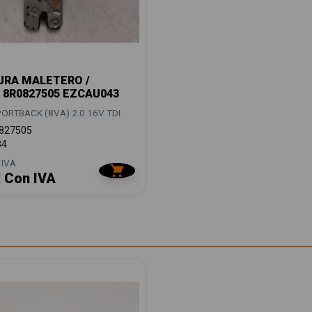
URA MALETERO /
8R0827505 EZCAU043
PORTBACK (8VA) 2.0 16V TDI
827505
34
 IVA
€ Con IVA