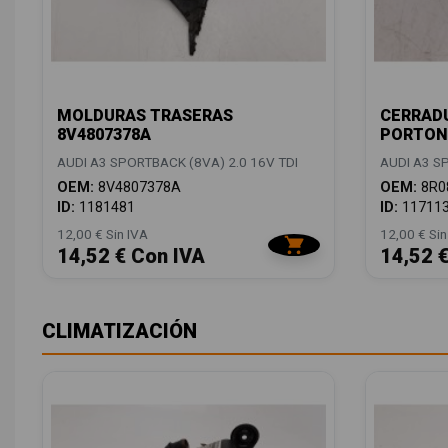
MOLDURAS TRASERAS
CERRAD
8V4807378A
PORTON 
AUDI A3 SPORTBACK (8VA) 2.0 16V TDI
AUDI A3 S
OEM:
8V4807378A
OEM:
8R0
ID:
1181481
ID:
11711
12,00 € Sin IVA
12,00 € Sin
14,52 € Con IVA
14,52 
CLIMATIZACIÓN