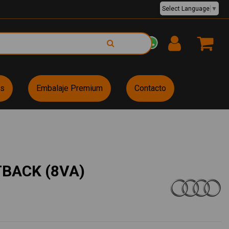
Select Language
▼
EUR €
es
Embalaje Premium
Contacto
TBACK (8VA)