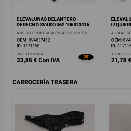
ELEVALUNAS DELANTERO
ELEVAL
DERECHO 8V4837462 106023416
IZQUIER
AUDI A3 SPORTBACK (8VA) 2.0 16V TDI
AUDI A3 S
OEM:
8V4837462
OEM:
8V4
ID:
1171158
ID:
11711
28,00 € Sin IVA
18,00 € Sin
33,88 € Con IVA
21,78 
CARROCERÍA TRASERA