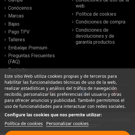
web
Conócenos
Política de cookies
Marcas
Condiciones de compra
Bajas
Condiciones de
Pago TPV
devoluciones y de
Talleres
garantía productos
Embalaje Premium
Preguntas Frecuentes
(FAQ)
Contacto
Este sitio Web utiliza cookies propias y de terceros para
SÍGUENOS EN
habilitar las funcionalidades técnicas de uso de la web,
realizar estadísticas y análisis del tráfico de navegación
recibido, personalizar las preferencias del usuario y otras
para ofrecer anuncios y publicidad. También permitimos el
uso de funcionalidades para interactuar con redes sociales.
Configure las cookies que nos permite utilizar:
© 2024 MOTOCOCHE, S.L . Todos los derechos reservados
Política de cookies
Personalizar cookies
| Desarrollado por
SeintoSOFT
Leer más reseñas