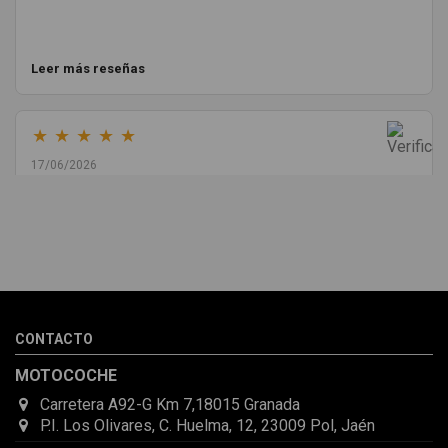
Leer más reseñas
★
★
★
★
★
17/06/2026
Melvin Valdez Valdez
He pedido desde Madrid una cremallera para mí furgo y me
sorprendió la rapidez con la que me gestionaron el envío, además
de que pocas veces compro piezas de Segundamano a distancia
por la incertidumbre de que pueda llegar averiada o con
desperfectos que no se aprecian por fotos. Al final todo perfecto,
CONTACTO
la pieza llegó correcta y bien embalada, además de llegarme 2
días antes de lo esperado.
MOTOCOCHE
Carretera A92-G Km 7,18015 Granada
P.I. Los Olivares, C. Huelma, 12, 23009 Pol, Jaén