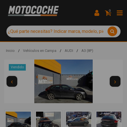
0
Inicio
/
Vehículos en Campa
/
AUDI
/
A3 (8P)
Vendido
‹
›