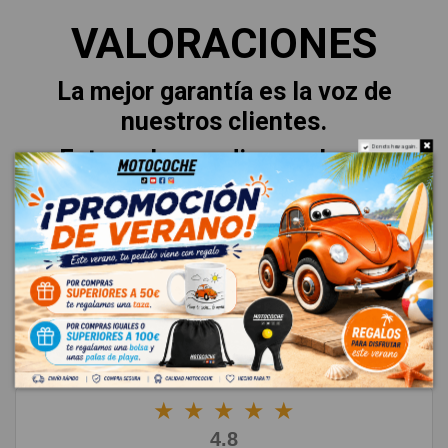
VALORACIONES
La mejor garantía es la voz de
nuestros clientes.
Do not show again.
Esto es lo que dicen sobre su
experiencia.
★
★
★
★
★
4.8