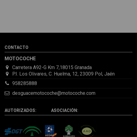
Melvin Valdez Valdez
He pedido desde Madrid una cremallera para mí furgo y me
sorprendió la rapidez con la que me gestionaron el envío, además
de que pocas veces compro piezas de Segundamano a distancia
por la incertidumbre de que pueda llegar averiada o con
desperfectos que no se aprecian por fotos. Al final todo perfecto,
CONTACTO
la pieza llegó correcta y bien embalada, además de llegarme 2
días antes de lo esperado.
MOTOCOCHE
Carretera A92-G Km 7,18015 Granada
P.I. Los Olivares, C. Huelma, 12, 23009 Pol, Jaén
958285888
desguacemotocoche@motocoche.com
AUTORIZADOS: ASOCIACIÓN: