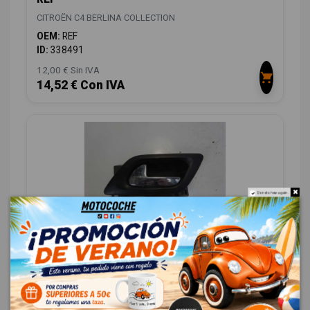
CITROËN C4 BERLINA COLLECTION
OEM:
REF
ID:
338491
12,00 € Sin IVA
14,52 € Con IVA
Do not show again.
MANETA INTERIOR TRASERA IZQUIERDA
9143J9
CITROËN C4 BERLINA COLLECTION
OEM:
9143J9