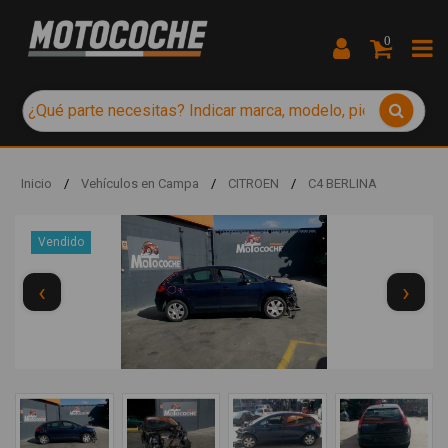
0
Inicio
/
Vehículos en Campa
/
CITROEN
/
C4 BERLINA
Vendido
‹
›