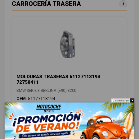
CARROCERÍA TRASERA
1
MOLDURAS TRASERAS 51127118194
72758411
BMW SERIE 3 BERLINA (E90) 320D
OEM:
51127118194
Do not show again.
ID:
1055864
12,00 € Sin IVA
14,52 € Con IVA