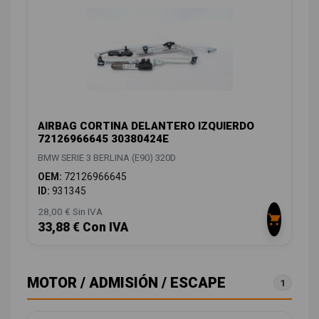
AIRBAG CORTINA DELANTERO IZQUIERDO
72126966645 30380424E
BMW SERIE 3 BERLINA (E90) 320D
OEM:
72126966645
ID:
931345
28,00 € Sin IVA
33,88 € Con IVA
MOTOR / ADMISIÓN / ESCAPE
1