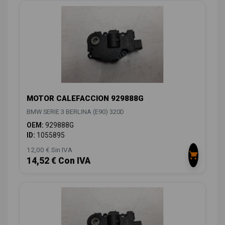
MOTOR CALEFACCION 929888G
BMW SERIE 3 BERLINA (E90) 320D
OEM:
929888G
ID:
1055895
12,00 € Sin IVA
14,52 € Con IVA