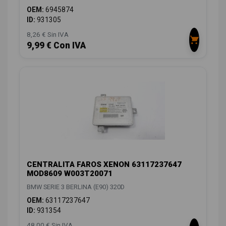
OEM:
6945874
ID:
931305
8,26 € Sin IVA
9,99 € Con IVA
CENTRALITA FAROS XENON 63117237647
MOD8609 W003T20071
BMW SERIE 3 BERLINA (E90) 320D
OEM:
63117237647
ID:
931354
48,00 € Sin IVA