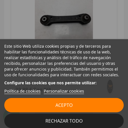
Este sitio Web utiliza cookies propias y de terceros para
BRAZO SUSPENSION INFERIOR TRASERO
habilitar las funcionalidades técnicas de uso de la web,
IZQUIERDO 678223702
realizar estadísticas y análisis del tráfico de navegación
BMW SERIE 3 BERLINA (E90) 320D
recibido, personalizar las preferencias del usuario y otras
para ofrecer anuncios y publicidad. También permitimos el
OEM:
678223702
uso de funcionalidades para interactuar con redes sociales.
ID:
1055940
Configure las cookies que nos permite utilizar:
28,00 € Sin IVA
33,88 € Con IVA
Política de cookies
Personalizar cookies
ACEPTO
RECHAZAR TODO