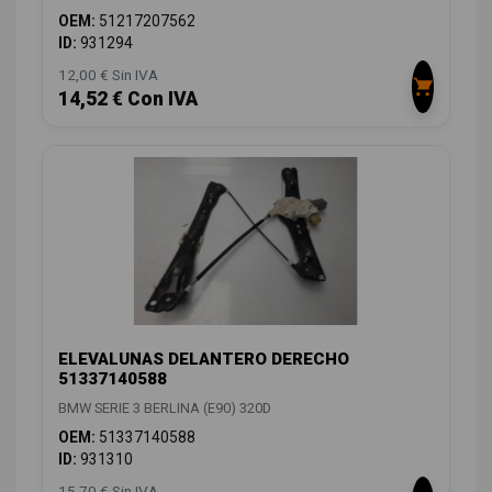
OEM:
51217207562
ID:
931294
12,00 € Sin IVA
14,52 € Con IVA
ELEVALUNAS DELANTERO DERECHO
51337140588
BMW SERIE 3 BERLINA (E90) 320D
OEM:
51337140588
ID:
931310
15,70 € Sin IVA