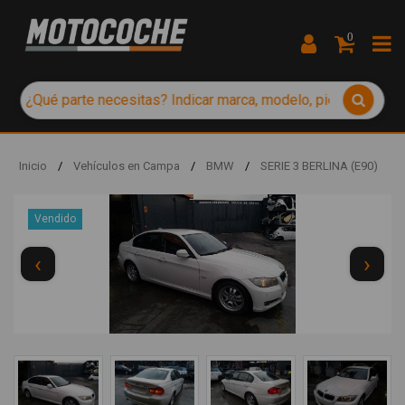
0
Inicio
/
Vehículos en Campa
/
BMW
/
SERIE 3 BERLINA (E90)
Vendido
‹
›