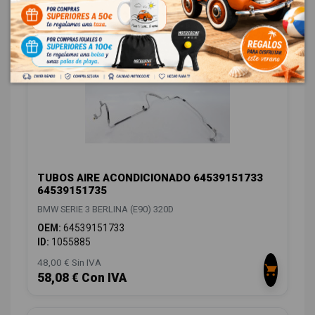
CLIMATIZACIÓN
8
TUBOS AIRE ACONDICIONADO 64539151733
64539151735
BMW SERIE 3 BERLINA (E90) 320D
OEM:
64539151733
ID:
1055885
48,00 € Sin IVA
58,08 € Con IVA