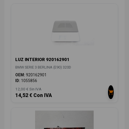
LUZ INTERIOR 920162901
BMW SERIE 3 BERLINA (E90) 320D
OEM:
920162901
ID:
1055856
12,00 € Sin IVA
14,52 € Con IVA