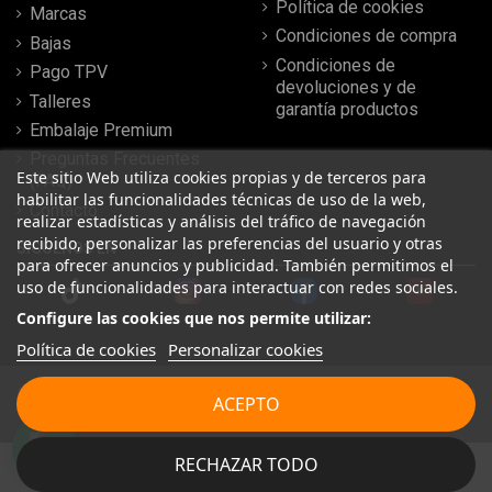
Política de cookies
Marcas
Condiciones de compra
Bajas
Condiciones de
Pago TPV
devoluciones y de
Talleres
garantía productos
Embalaje Premium
Preguntas Frecuentes
Este sitio Web utiliza cookies propias y de terceros para
(FAQ)
habilitar las funcionalidades técnicas de uso de la web,
Contacto
realizar estadísticas y análisis del tráfico de navegación
recibido, personalizar las preferencias del usuario y otras
SÍGUENOS EN
para ofrecer anuncios y publicidad. También permitimos el
uso de funcionalidades para interactuar con redes sociales.
Configure las cookies que nos permite utilizar:
Política de cookies
Personalizar cookies
© 2024 MOTOCOCHE, S.L . Todos los derechos reservados
ACEPTO
| Desarrollado por
SeintoSOFT
RECHAZAR TODO