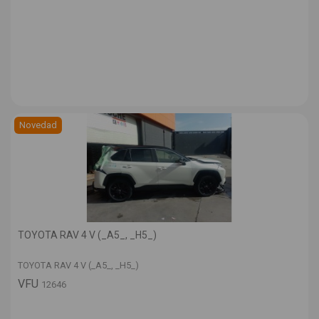
Novedad
TOYOTA RAV 4 V (_A5_, _H5_)
TOYOTA RAV 4 V (_A5_, _H5_)
VFU
12646