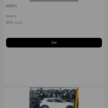
BMW G
BMW G
VFU
12652
Ver