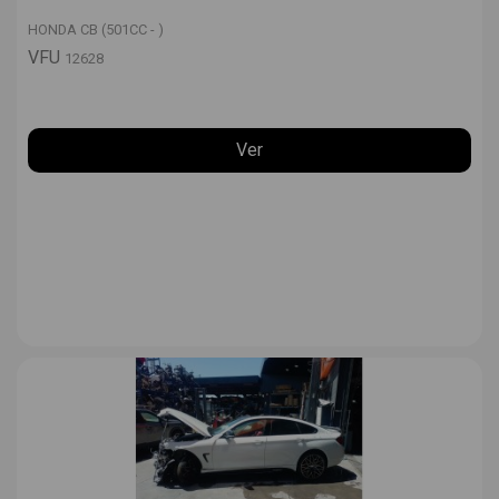
HONDA CB (501CC - )
VFU
12628
Ver