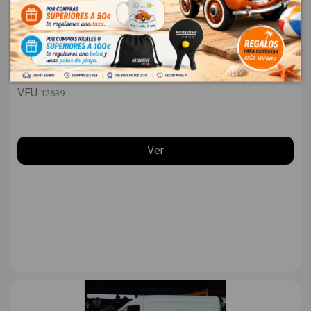
BMW 1 118 D F70
BMW 1 118 D F70
VFU
12639
Ver