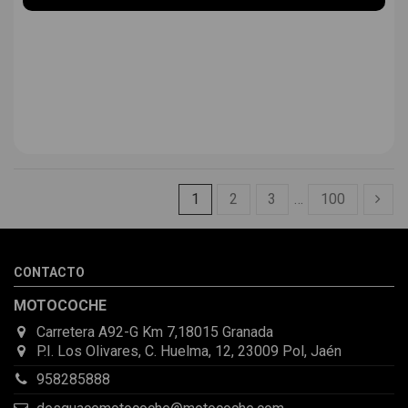
1
2
3
…
100
CONTACTO
MOTOCOCHE
Carretera A92-G Km 7,18015 Granada
P.I. Los Olivares, C. Huelma, 12, 23009 Pol, Jaén
958285888