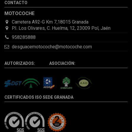
CONTACTO
la pieza llegó correcta y bien embalada, además de llegarme 2
días antes de lo esperado.
MOTOCOCHE
Carretera A92-G Km 7,18015 Granada
P.I. Los Olivares, C. Huelma, 12, 23009 Pol, Jaén
958285888
desguacemotocoche@motocoche.com
AUTORIZADOS: ASOCIACIÓN:
CERTIFICADOS ISO SEDE GRANADA