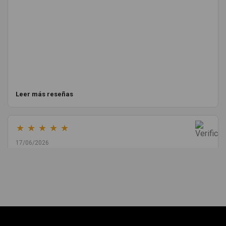
Leer más reseñas
★
★
★
★
★
17/06/2026
Melvin Valdez Valdez
He pedido desde Madrid una cremallera para mí furgo y me
sorprendió la rapidez con la que me gestionaron el envío, además
de que pocas veces compro piezas de Segundamano a distancia
por la incertidumbre de que pueda llegar averiada o con
desperfectos que no se aprecian por fotos. Al final todo perfecto,