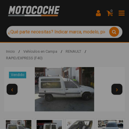
0
Inicio
/
Vehículos en Campa
/
RENAULT
/
RAPID/EXPRESS (F40)
Vendido
‹
›