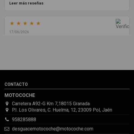
Leer más reseñas
★
★
★
★
★
17/06/2026
Melvin Valdez Valdez
He pedido desde Madrid una cremallera para mí furgo y me
sorprendió la rapidez con la que me gestionaron el envío, además
de que pocas veces compro piezas de Segundamano a distancia
por la incertidumbre de que pueda llegar averiada o con
desperfectos que no se aprecian por fotos. Al final todo perfecto,
CONTACTO
la pieza llegó correcta y bien embalada, además de llegarme 2
días antes de lo esperado.
MOTOCOCHE
Carretera A92-G Km 7,18015 Granada
P.I. Los Olivares, C. Huelma, 12, 23009 Pol, Jaén
958285888
desguacemotocoche@motocoche.com