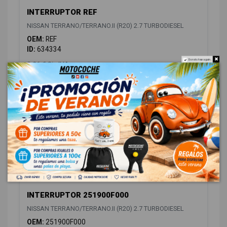
INTERRUPTOR REF
NISSAN TERRANO/TERRANO.II (R20) 2.7 TURBODIESEL
OEM:
REF
ID:
634334
Do not show again.
8,26 € Sin IVA
9,99 € Con IVA
INTERRUPTOR 251900F000
NISSAN TERRANO/TERRANO.II (R20) 2.7 TURBODIESEL
OEM:
251900F000