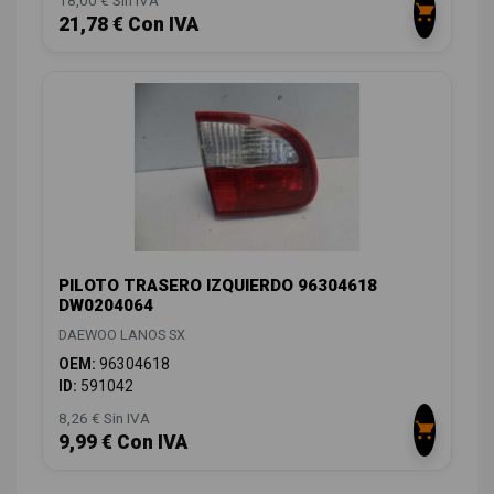
18,00 € Sin IVA
21,78 € Con IVA
PILOTO TRASERO IZQUIERDO 96304618
DW0204064
DAEWOO LANOS SX
OEM:
96304618
ID:
591042
8,26 € Sin IVA
9,99 € Con IVA