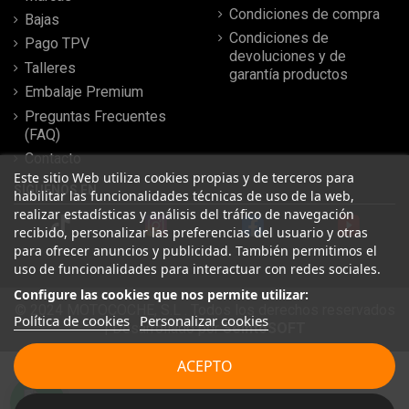
Condiciones de compra
Bajas
Condiciones de
Pago TPV
devoluciones y de
Talleres
garantía productos
Embalaje Premium
Preguntas Frecuentes
(FAQ)
Contacto
Este sitio Web utiliza cookies propias y de terceros para
SÍGUENOS EN
habilitar las funcionalidades técnicas de uso de la web,
realizar estadísticas y análisis del tráfico de navegación
recibido, personalizar las preferencias del usuario y otras
para ofrecer anuncios y publicidad. También permitimos el
uso de funcionalidades para interactuar con redes sociales.
Configure las cookies que nos permite utilizar:
© 2024 MOTOCOCHE, S.L . Todos los derechos reservados
Política de cookies
Personalizar cookies
| Desarrollado por
SeintoSOFT
Leer más reseñas
ACEPTO
★
★
★
★
★