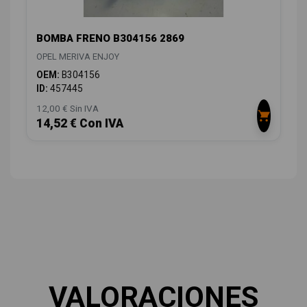
BOMBA FRENO B304156 2869
OPEL MERIVA ENJOY
OEM:
B304156
ID:
457445
12,00 € Sin IVA
14,52 € Con IVA
VALORACIONES