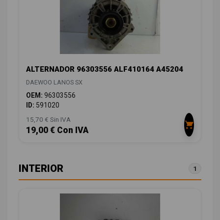
ALTERNADOR 96303556 ALF410164 A45204
DAEWOO LANOS SX
OEM:
96303556
ID:
591020
15,70 € Sin IVA
19,00 € Con IVA
INTERIOR
1