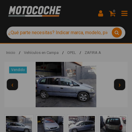
0
Inicio
/
Vehículos en Campa
/
OPEL
/
ZAFIRA A
Vendido
‹
›