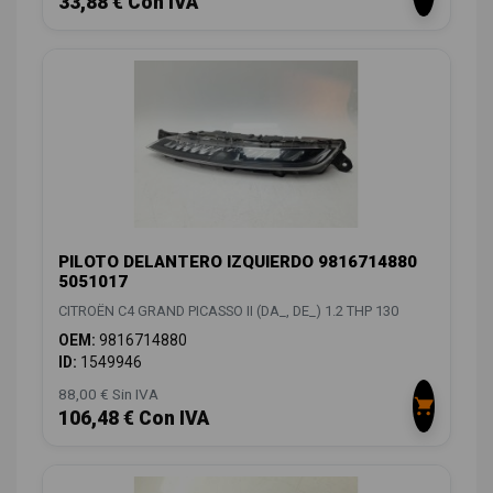
33,88 € Con IVA
PILOTO DELANTERO IZQUIERDO 9816714880
5051017
CITROËN C4 GRAND PICASSO II (DA_, DE_) 1.2 THP 130
OEM:
9816714880
ID:
1549946
88,00 € Sin IVA
106,48 € Con IVA