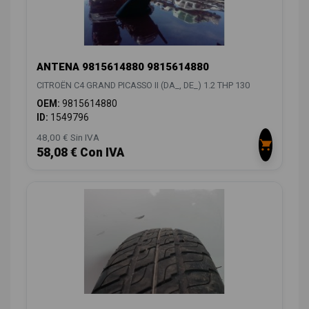
ANTENA 9815614880 9815614880
CITROËN C4 GRAND PICASSO II (DA_, DE_) 1.2 THP 130
OEM:
9815614880
ID:
1549796
48,00 € Sin IVA
58,08 € Con IVA