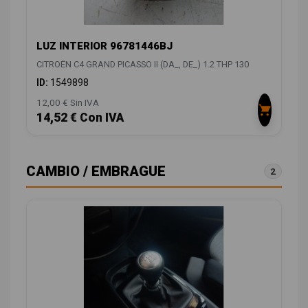
LUZ INTERIOR 96781446BJ
CITROËN C4 GRAND PICASSO II (DA_, DE_) 1.2 THP 130
ID:
1549898
12,00 € Sin IVA
14,52 € Con IVA
CAMBIO / EMBRAGUE
2