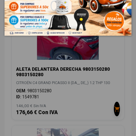
ALETA DELANTERA DERECHA 9803150280
9803150280
CITROËN C4 GRAND PICASSO II (DA_, DE_) 1.2 THP 130
OEM:
9803150280
ID:
1549781
146,00 € Sin IVA
176,66 € Con IVA