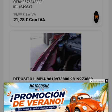
OEM:
9676343880
ID:
1549837
18,00 € Sin IVA
21,78 € Con IVA
DEPOSITO LIMPIA 9819973880 9819973880
Do not show again.
CITROËN C4 GRAND PICASSO II (DA_, DE_) 1.2 THP 130
OEM:
9819973880
ID:
1549863
18,00 € Sin IVA
21,78 € Con IVA