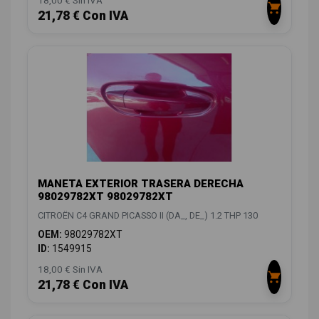
21,78 € Con IVA
MANETA EXTERIOR TRASERA DERECHA
98029782XT 98029782XT
CITROËN C4 GRAND PICASSO II (DA_, DE_) 1.2 THP 130
OEM:
98029782XT
ID:
1549915
18,00 € Sin IVA
21,78 € Con IVA