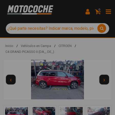
0
Inicio
/
Vehículos en Campa
/
CITROEN
/
C4 GRAND PICASSO II (DA_, DE_)
‹
›