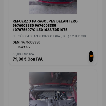
REFUERZO PARAGOLPES DELANTERO
9676008380 9676008380
107075607/CI4501622/5051075
CITROËN C4 GRAND PICASSO II (DA_, DE_) 1.2 THP 130
OEM:
9676008380
ID:
1549972
66,00 € Sin IVA
79,86 € Con IVA