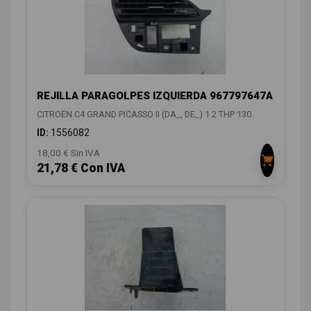
REJILLA PARAGOLPES IZQUIERDA 967797647A
CITROËN C4 GRAND PICASSO II (DA_, DE_) 1.2 THP 130
ID:
1556082
18,00 € Sin IVA
21,78 € Con IVA