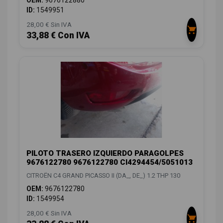
ID:
1549951
28,00 € Sin IVA
33,88 € Con IVA
PILOTO TRASERO IZQUIERDO PARAGOLPES
9676122780 9676122780 CI4294454/5051013
CITROËN C4 GRAND PICASSO II (DA_, DE_) 1.2 THP 130
OEM:
9676122780
ID:
1549954
28,00 € Sin IVA