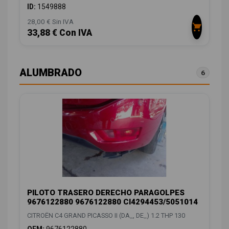
ID:
1549888
28,00 € Sin IVA
33,88 € Con IVA
ALUMBRADO
6
PILOTO TRASERO DERECHO PARAGOLPES
9676122880 9676122880 CI4294453/5051014
CITROËN C4 GRAND PICASSO II (DA_, DE_) 1.2 THP 130
OEM:
9676122880