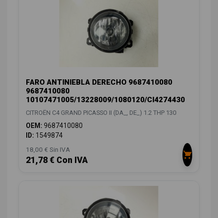
FARO ANTINIEBLA DERECHO 9687410080
9687410080
10107471005/13228009/1080120/CI4274430
CITROËN C4 GRAND PICASSO II (DA_, DE_) 1.2 THP 130
OEM:
9687410080
ID:
1549874
18,00 € Sin IVA
21,78 € Con IVA