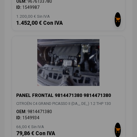
OEM:
9676133780
ID:
1549987
1.200,00 € Sin IVA
1.452,00 € Con IVA
PANEL FRONTAL 9814471380 9814471380
CITROËN C4 GRAND PICASSO II (DA_, DE_) 1.2 THP 130
OEM:
9814471380
ID:
1549934
66,00 € Sin IVA
79,86 € Con IVA