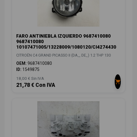
FARO ANTINIEBLA IZQUIERDO 9687410080
9687410080
10107471005/13228009/1080120/CI4274430
CITROËN C4 GRAND PICASSO II (DA_, DE_) 1.2 THP 130
OEM:
9687410080
ID:
1549875
18,00 € Sin IVA
21,78 € Con IVA