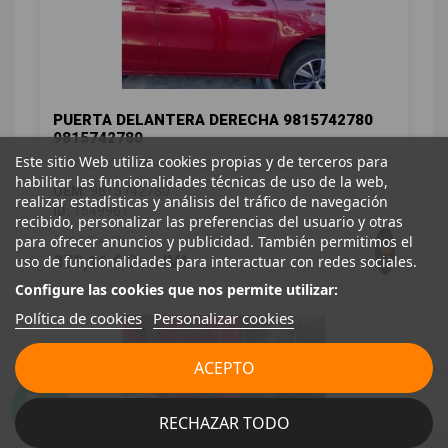
PUERTA DELANTERA DERECHA 9815742780
9815742780
Este sitio Web utiliza cookies propias y de terceros para
CITROËN C4 GRAND PICASSO II (DA_, DE_) 1.2 THP 130
habilitar las funcionalidades técnicas de uso de la web,
OEM:
9815742780
realizar estadísticas y análisis del tráfico de navegación
ID:
1549961
recibido, personalizar las preferencias del usuario y otras
296,00 € Sin IVA
para ofrecer anuncios y publicidad. También permitimos el
358,16 € Con IVA
uso de funcionalidades para interactuar con redes sociales.
Configure las cookies que nos permite utilizar:
Política de cookies
Personalizar cookies
ACEPTO
RECHAZAR TODO