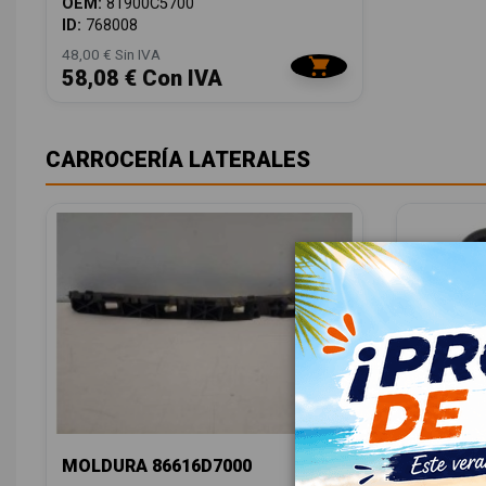
OEM:
81900C5700
ID:
768008
48,00 € Sin IVA
58,08 € Con IVA
CARROCERÍA LATERALES
MOLDURA 86616D7000
ELEVAL