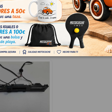
600
IZQUIERDO 83470D7600
UCSON 1.7 CRDI CAT
HYUNDAI TUCSON 1.7 CRDI CAT
80D7600
OEM:
83470D7600
8
ID:
767949
 IVA
28,00 € Sin IVA
€ Con IVA
33,88 € Con IVA