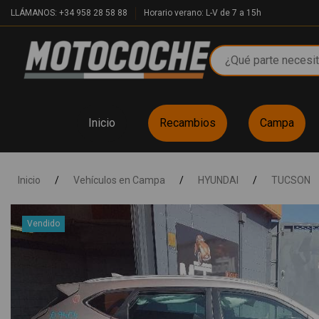
LLÁMANOS: +34 958 28 58 88
Horario verano: L-V de 7 a 15h
Inicio
Recambios
Campa
Inicio
/
Vehículos en Campa
/
HYUNDAI
/
TUCSON
Vendido