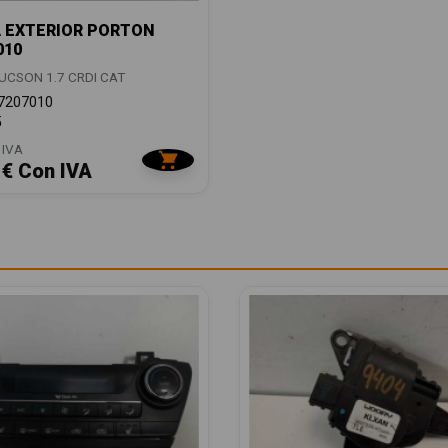
 EXTERIOR PORTON
010
UCSON 1.7 CRDI CAT
7207010
5
 IVA
 € Con IVA