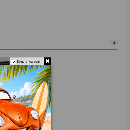
3
Do not show again.