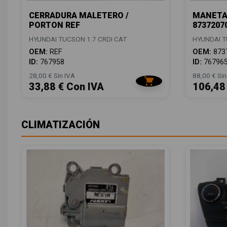
CERRADURA MALETERO /
MANETA
PORTON REF
8737207
HYUNDAI TUCSON 1.7 CRDI CAT
HYUNDAI T
OEM:
REF
OEM:
873
ID:
767958
ID:
76796
28,00 € Sin IVA
88,00 € Sin
33,88 € Con IVA
106,48
CLIMATIZACIÓN