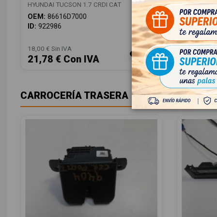
83480D7
HYUNDAI TUCSON 1.7 CRDI CAT
HYUNDAI T
OEM:
86616D7000
OEM:
834
ID:
922986
ID:
76794
18,00 € Sin IVA
28,00 € Sin
21,78 € Con IVA
33,88 
CARROCERÍA TRASERA