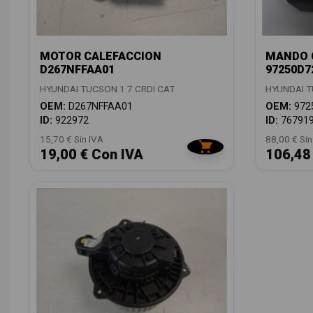
MOTOR CALEFACCION
MANDO 
D267NFFAA01
97250D7
HYUNDAI TUCSON 1.7 CRDI CAT
HYUNDAI T
OEM:
D267NFFAA01
OEM:
972
ID:
922972
ID:
76791
15,70 € Sin IVA
88,00 € Sin
19,00 € Con IVA
106,48