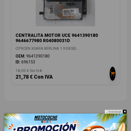
CENTRALITA MOTOR UCE 9641390180
9646677980 R04080031D
CITROËN XSARA BERLINA 1.9 DIESEL
OEM:
9641390180
ID:
696153
18,00 € Sin IVA
21,78 € Con IVA
Do not show again.