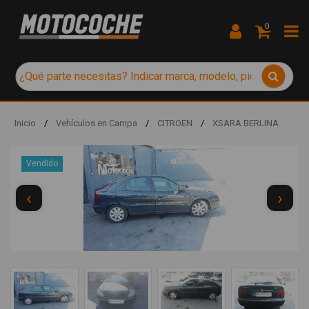
0
Inicio
/
Vehículos en Campa
/
CITROEN
/
XSARA BERLINA
Vendido
‹
›