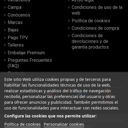
Campa
Condiciones de uso de la
web
Conócenos
Política de cookies
Marcas
Condiciones de compra
Bajas
Condiciones de
Pago TPV
devoluciones y de
Talleres
garantía productos
Embalaje Premium
Preguntas Frecuentes
(FAQ)
Contacto
Este sitio Web utiliza cookies propias y de terceros para
SÍGUENOS EN
habilitar las funcionalidades técnicas de uso de la web,
realizar estadísticas y análisis del tráfico de navegación
recibido, personalizar las preferencias del usuario y otras
para ofrecer anuncios y publicidad. También permitimos el
uso de funcionalidades para interactuar con redes sociales.
Configure las cookies que nos permite utilizar:
© 2024 MOTOCOCHE, S.L . Todos los derechos reservados
Política de cookies
Personalizar cookies
| Desarrollado por
SeintoSOFT