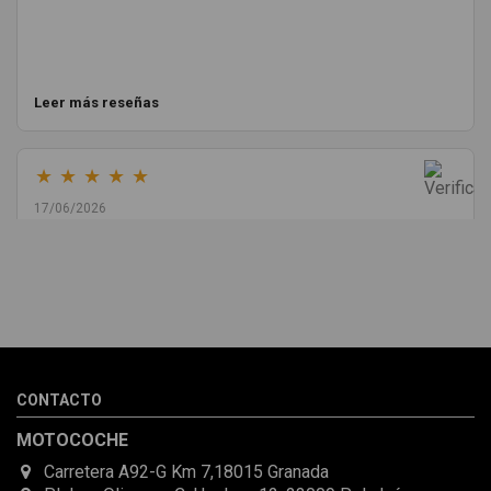
Leer más reseñas
★
★
★
★
★
17/06/2026
Melvin Valdez Valdez
He pedido desde Madrid una cremallera para mí furgo y me
sorprendió la rapidez con la que me gestionaron el envío, además
de que pocas veces compro piezas de Segundamano a distancia
por la incertidumbre de que pueda llegar averiada o con
desperfectos que no se aprecian por fotos. Al final todo perfecto,
CONTACTO
la pieza llegó correcta y bien embalada, además de llegarme 2
días antes de lo esperado.
MOTOCOCHE
Carretera A92-G Km 7,18015 Granada