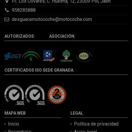
P.I. Los Olivares, C. Huelma, 12, 23009 Pol, Jaén
958285888
desguacemotocoche@motocoche.com
AUTORIZADOS: ASOCIACIÓN:
CERTIFICADOS ISO SEDE GRANADA
MAPA WEB
LEGAL
Inicio
Política de privacidad
Recambios
Aviso legal