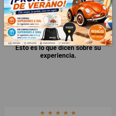
VALORACIONES
La mejor garantía es la voz de
nuestros clientes.
Esto es lo que dicen sobre su
experiencia.
★
★
★
★
★