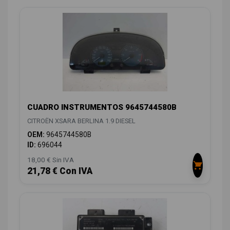
CUADRO INSTRUMENTOS 9645744580B
CITROËN XSARA BERLINA 1.9 DIESEL
OEM:
9645744580B
ID:
696044
18,00 € Sin IVA
21,78 € Con IVA