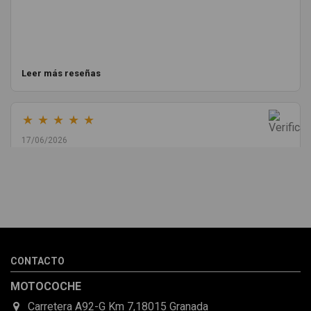
Leer más reseñas
★
★
★
★
★
17/06/2026
Melvin Valdez Valdez
He pedido desde Madrid una cremallera para mí furgo y me
sorprendió la rapidez con la que me gestionaron el envío, además
de que pocas veces compro piezas de Segundamano a distancia
por la incertidumbre de que pueda llegar averiada o con
desperfectos que no se aprecian por fotos. Al final todo perfecto,
CONTACTO
la pieza llegó correcta y bien embalada, además de llegarme 2
días antes de lo esperado.
MOTOCOCHE
Carretera A92-G Km 7,18015 Granada