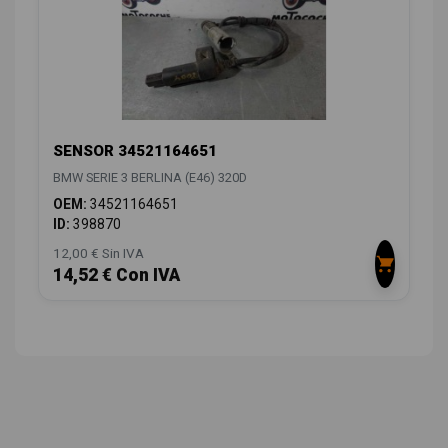
SENSOR 34521164651
BMW SERIE 3 BERLINA (E46) 320D
OEM:
34521164651
ID:
398870
12,00 € Sin IVA
14,52 € Con IVA