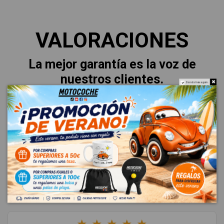
VALORACIONES
La mejor garantía es la voz de
nuestros clientes.
Do not show again.
Esto es lo que dicen sobre su
experiencia.
★
★
★
★
★