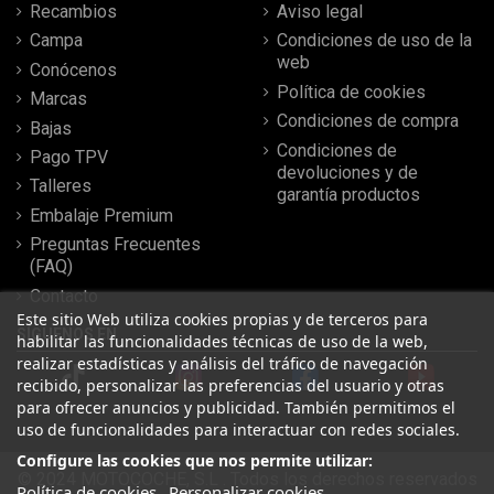
Recambios
Aviso legal
Campa
Condiciones de uso de la
web
Conócenos
Política de cookies
Marcas
Condiciones de compra
Bajas
Condiciones de
Pago TPV
devoluciones y de
Talleres
garantía productos
Embalaje Premium
Preguntas Frecuentes
(FAQ)
Contacto
Este sitio Web utiliza cookies propias y de terceros para
SÍGUENOS EN
habilitar las funcionalidades técnicas de uso de la web,
realizar estadísticas y análisis del tráfico de navegación
recibido, personalizar las preferencias del usuario y otras
para ofrecer anuncios y publicidad. También permitimos el
uso de funcionalidades para interactuar con redes sociales.
Configure las cookies que nos permite utilizar:
© 2024 MOTOCOCHE, S.L . Todos los derechos reservados
Política de cookies
Personalizar cookies