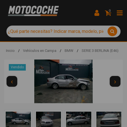
0
Inicio
/
Vehículos en Campa
/
BMW
/
SERIE 3 BERLINA (E46)
Vendido
‹
›