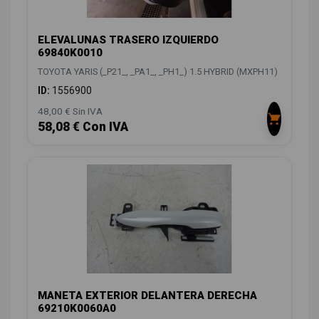
ELEVALUNAS TRASERO IZQUIERDO
69840K0010
TOYOTA YARIS (_P21_, _PA1_, _PH1_) 1.5 HYBRID (MXPH11)
ID:
1556900
48,00 € Sin IVA
58,08 € Con IVA
MANETA EXTERIOR DELANTERA DERECHA
69210K0060A0