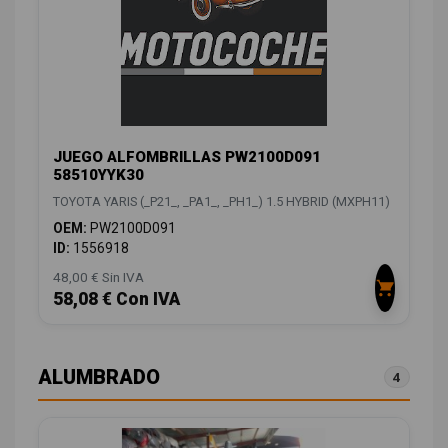
JUEGO ALFOMBRILLAS PW2100D091
58510YYK30
TOYOTA YARIS (_P21_, _PA1_, _PH1_) 1.5 HYBRID (MXPH11)
OEM:
PW2100D091
ID:
1556918
48,00 € Sin IVA
58,08 € Con IVA
ALUMBRADO
4