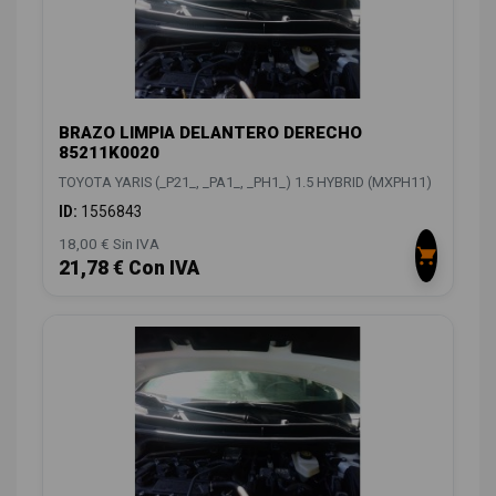
BRAZO LIMPIA DELANTERO DERECHO
85211K0020
TOYOTA YARIS (_P21_, _PA1_, _PH1_) 1.5 HYBRID (MXPH11)
ID:
1556843
18,00 € Sin IVA
21,78 € Con IVA