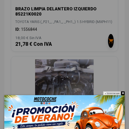
BRAZO LIMPIA DELANTERO IZQUIERDO
85221K0020
TOYOTA YARIS (_P21_, _PA1_, _PH1_) 1.5 HYBRID (MXPH11)
ID:
1556844
18,00 € Sin IVA
21,78 € Con IVA
Do not show again.
CERRADURA CAPO 53510K0050
TOYOTA YARIS (_P21_, _PA1_, _PH1_) 1.5 HYBRID (MXPH11)
ID:
1556867