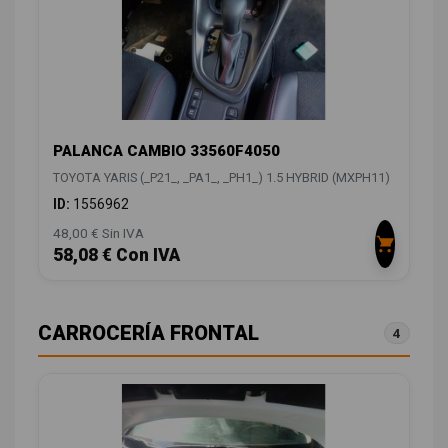
PALANCA CAMBIO 33560F4050
TOYOTA YARIS (_P21_, _PA1_, _PH1_) 1.5 HYBRID (MXPH11)
ID:
1556962
48,00 € Sin IVA
58,08 € Con IVA
CARROCERÍA FRONTAL
4