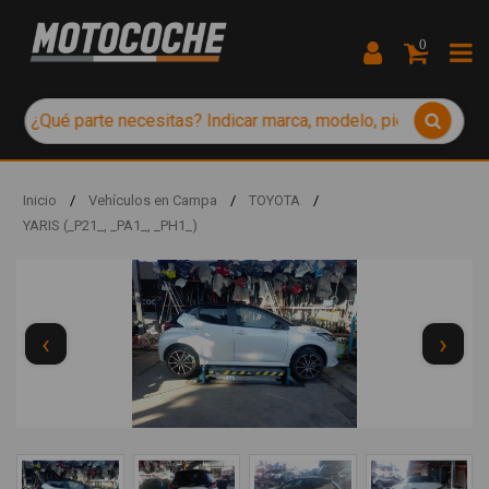
0
Inicio
/
Vehículos en Campa
/
TOYOTA
/
YARIS (_P21_, _PA1_, _PH1_)
‹
›