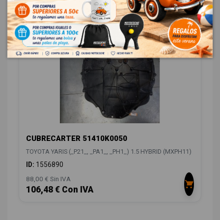
28,00 € Sin IVA
33,88 € Con IVA
CUBRECARTER 51410K0050
TOYOTA YARIS (_P21_, _PA1_, _PH1_) 1.5 HYBRID (MXPH11)
ID:
1556890
88,00 € Sin IVA
106,48 € Con IVA