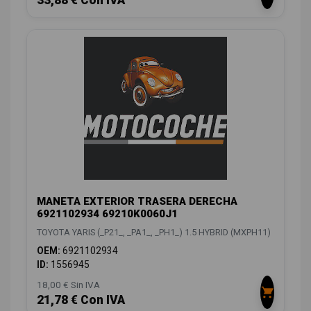
MANETA EXTERIOR TRASERA DERECHA
6921102934 69210K0060J1
TOYOTA YARIS (_P21_, _PA1_, _PH1_) 1.5 HYBRID (MXPH11)
OEM:
6921102934
ID:
1556945
18,00 € Sin IVA
21,78 € Con IVA