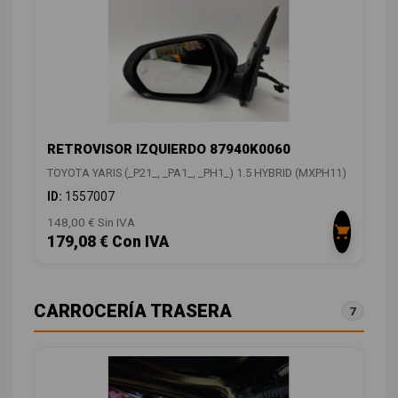
RETROVISOR IZQUIERDO 87940K0060
TOYOTA YARIS (_P21_, _PA1_, _PH1_) 1.5 HYBRID (MXPH11)
ID:
1557007
148,00 € Sin IVA
179,08 € Con IVA
CARROCERÍA TRASERA
7