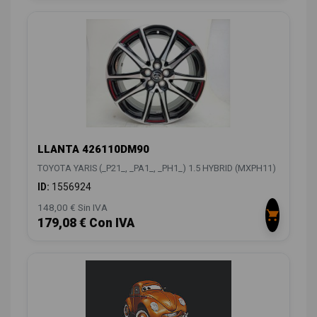
LLANTA 426110DM90
TOYOTA YARIS (_P21_, _PA1_, _PH1_) 1.5 HYBRID (MXPH11)
ID:
1556924
148,00 € Sin IVA
179,08 € Con IVA