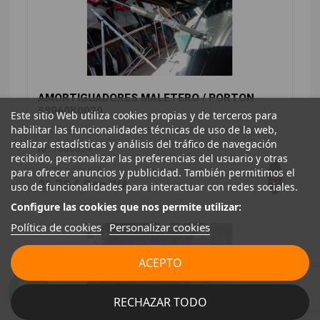
AMORTIGUADORES MALETERO / PORTON
68960K0020
Este sitio Web utiliza cookies propias y de terceros para
habilitar las funcionalidades técnicas de uso de la web,
TOYOTA YARIS (_P21_, _PA1_, _PH1_) 1.5 HYBRID (MXPH11)
realizar estadísticas y análisis del tráfico de navegación
ID:
1556824
recibido, personalizar las preferencias del usuario y otras
18,00 € Sin IVA
para ofrecer anuncios y publicidad. También permitimos el
21,78 € Con IVA
uso de funcionalidades para interactuar con redes sociales.
Configure las cookies que nos permite utilizar:
Política de cookies
Personalizar cookies
ACEPTO
RECHAZAR TODO