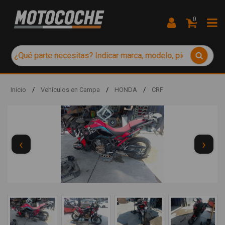
0
Inicio
/
Vehículos en Campa
/
HONDA
/
CRF
‹
›