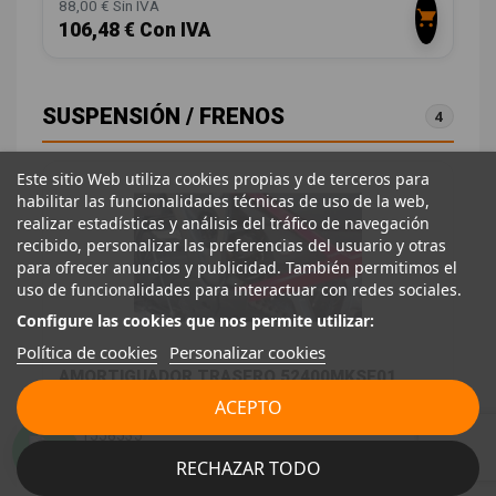
88,00 € Sin IVA
106,48 € Con IVA
SUSPENSIÓN / FRENOS
4
Este sitio Web utiliza cookies propias y de terceros para
habilitar las funcionalidades técnicas de uso de la web,
realizar estadísticas y análisis del tráfico de navegación
recibido, personalizar las preferencias del usuario y otras
para ofrecer anuncios y publicidad. También permitimos el
uso de funcionalidades para interactuar con redes sociales.
Configure las cookies que nos permite utilizar:
Política de cookies
Personalizar cookies
AMORTIGUADOR TRASERO 52400MKSE01
ACEPTO
HONDA CRF CRF 1100 L AFRICA TWIN
ID:
1558535
RECHAZAR TODO
248,00 € Sin IVA
300,08 € Con IVA