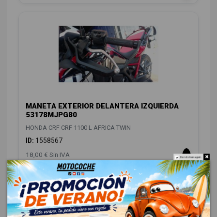
MANETA EXTERIOR DELANTERA IZQUIERDA
53178MJPG80
HONDA CRF CRF 1100 L AFRICA TWIN
ID:
1558567
18,00 € Sin IVA
Do not show again.
21,78 € Con IVA