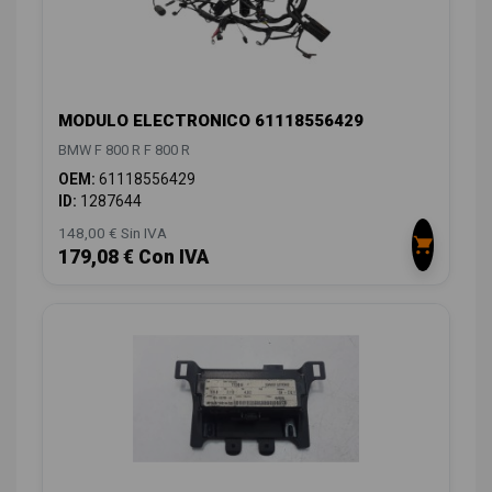
MODULO ELECTRONICO 61118556429
BMW F 800 R F 800 R
OEM:
61118556429
ID:
1287644
148,00 € Sin IVA
179,08 € Con IVA