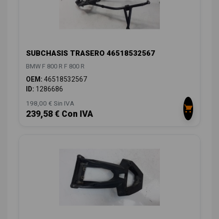
SUBCHASIS TRASERO 46518532567
BMW F 800 R F 800 R
OEM:
46518532567
ID:
1286686
198,00 € Sin IVA
239,58 € Con IVA