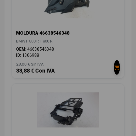
MOLDURA 46638546348
BMW F 800 R F 800 R
OEM:
46638546348
ID:
1306988
28,00 € Sin IVA
33,88 € Con IVA