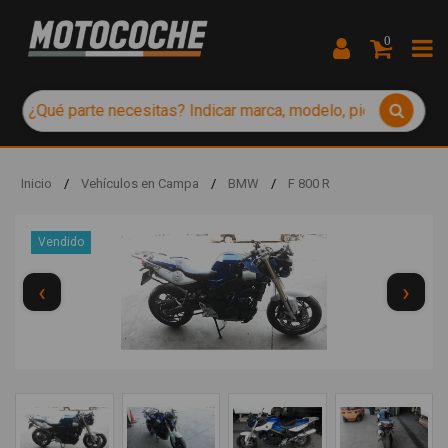
0
Inicio
/
Vehículos en Campa
/
BMW
/
F 800 R
Vendido
‹
›