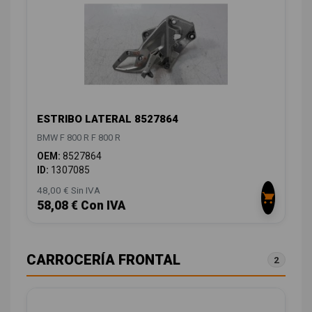
ESTRIBO LATERAL 8527864
BMW F 800 R F 800 R
OEM:
8527864
ID:
1307085
48,00 € Sin IVA
58,08 € Con IVA
CARROCERÍA FRONTAL
2