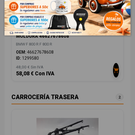
MOLDURA 46627678608
BMW F 800 R F 800 R
OEM:
46627678608
ID:
1299580
48,00 € Sin IVA
58,08 € Con IVA
CARROCERÍA TRASERA
2