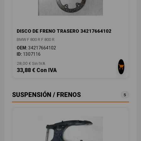
DISCO DE FRENO TRASERO 34217664102
BMW F 800 R F 800 R
OEM:
34217664102
ID:
1307116
28,00 € Sin IVA
33,88 € Con IVA
SUSPENSIÓN / FRENOS
5