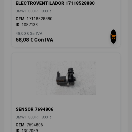
ELECTROVENTILADOR 17118528880
BMW F 800 R F 800 R
OEM:
17118528880
ID:
1087133
48,00 € Sin IVA
58,08 € Con IVA
SENSOR 7694806
BMW F 800 R F 800 R
OEM:
7694806
ID:
1307059