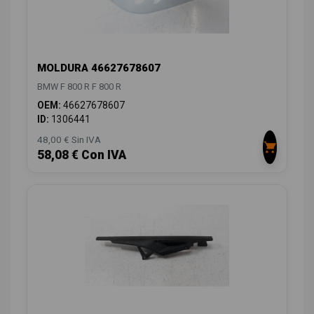
MOLDURA 46627678607
BMW F 800 R F 800 R
OEM:
46627678607
ID:
1306441
48,00 € Sin IVA
58,08 € Con IVA