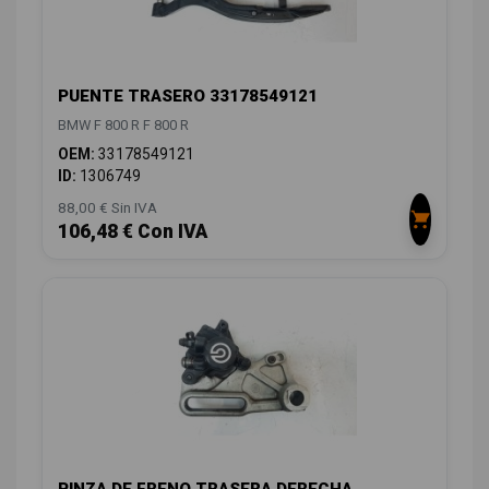
PUENTE TRASERO 33178549121
BMW F 800 R F 800 R
OEM:
33178549121
ID:
1306749
88,00 € Sin IVA
106,48 € Con IVA