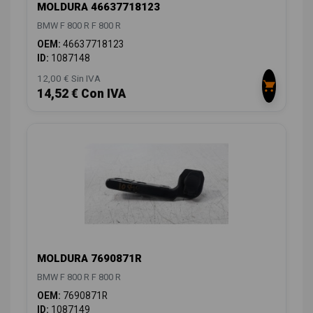
MOLDURA 46637718123
BMW F 800 R F 800 R
OEM:
46637718123
ID:
1087148
12,00 € Sin IVA
14,52 € Con IVA
MOLDURA 7690871R
BMW F 800 R F 800 R
OEM:
7690871R
ID:
1087149