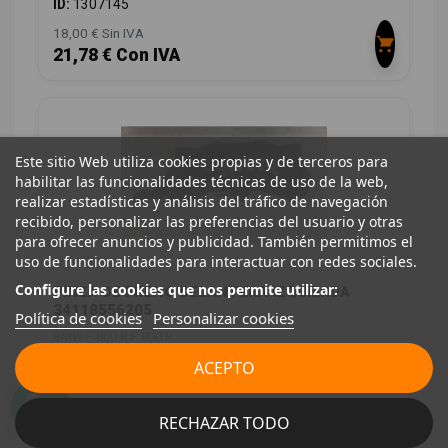
ID:
1307145
18,00 € Sin IVA
21,78 € Con IVA
Este sitio Web utiliza cookies propias y de terceros para
habilitar las funcionalidades técnicas de uso de la web,
realizar estadísticas y análisis del tráfico de navegación
recibido, personalizar las preferencias del usuario y otras
para ofrecer anuncios y publicidad. También permitimos el
uso de funcionalidades para interactuar con redes sociales.
Configure las cookies que nos permite utilizar:
PINZA DE FRENO DELANTERA IZQUIERDA
34118556205
Política de cookies
Personalizar cookies
BMW F 800 R F 800 R
OEM:
34118556205
ACEPTO
ID:
1300915
48,00 € Sin IVA
RECHAZAR TODO
58,08 € Con IVA