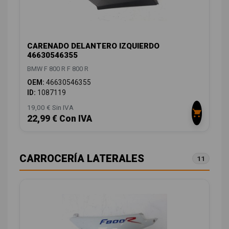
CARENADO DELANTERO IZQUIERDO
46630546355
BMW F 800 R F 800 R
OEM:
46630546355
ID:
1087119
19,00 € Sin IVA
22,99 € Con IVA
CARROCERÍA LATERALES
11