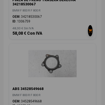
PINZA DE FRENO TRASERA DERECHA
34218530067
BMW F 800 R F 800 R
OEM:
34218530067
ID:
1306759
48,00 € Sin IVA
58,08 € Con IVA
ABS 34528549668
BMW F 800 R F 800 R
OEM:
34528549668