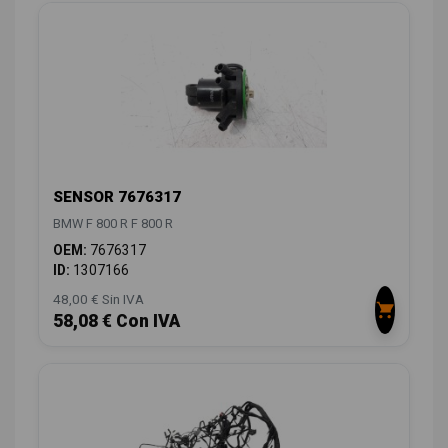
SENSOR 7676317
BMW F 800 R F 800 R
OEM:
7676317
ID:
1307166
48,00 € Sin IVA
58,08 € Con IVA