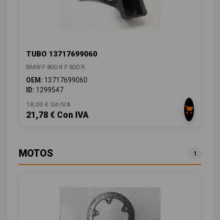
TUBO 13717699060
BMW F 800 R F 800 R
OEM:
13717699060
ID:
1299547
18,00 € Sin IVA
21,78 € Con IVA
MOTOS
1