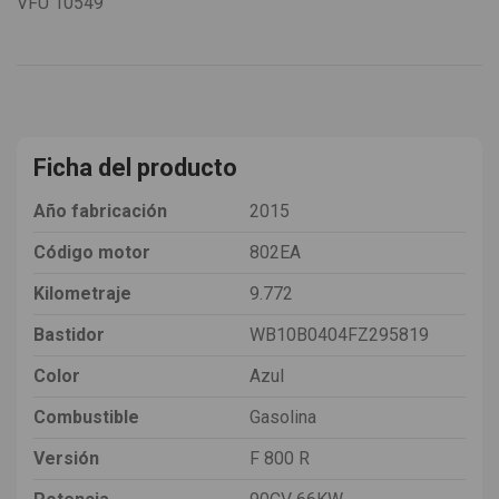
VFU
10549
Ficha del producto
Año fabricación
2015
Código motor
802EA
Kilometraje
9.772
Bastidor
WB10B0404FZ295819
Color
Azul
Combustible
Gasolina
Versión
F 800 R