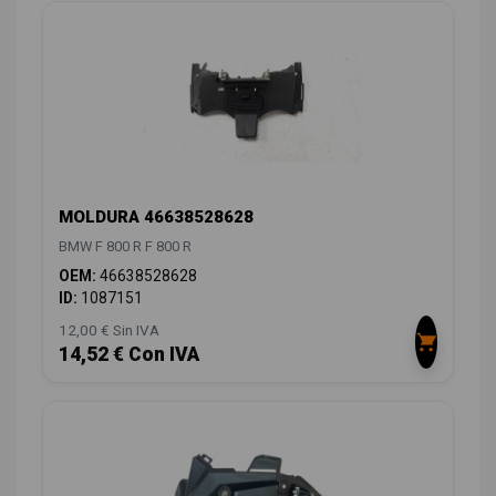
MOLDURA 46638528628
BMW F 800 R F 800 R
OEM:
46638528628
ID:
1087151
12,00 € Sin IVA
14,52 € Con IVA