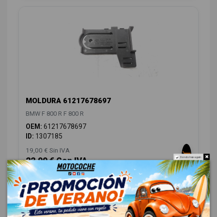
MOLDURA 61217678697
BMW F 800 R F 800 R
OEM:
61217678697
ID:
1307185
19,00 € Sin IVA
22,99 € Con IVA
Do not show again.