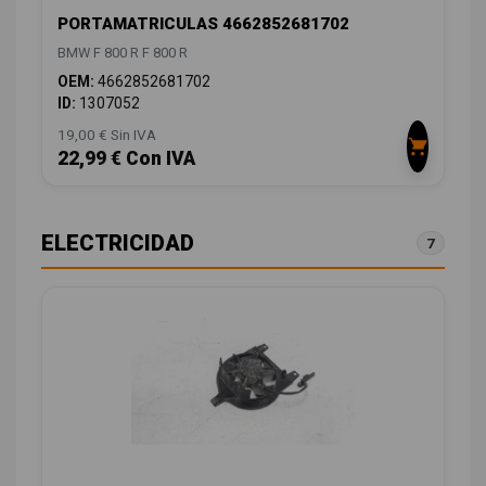
PORTAMATRICULAS 4662852681702
BMW F 800 R F 800 R
OEM:
4662852681702
ID:
1307052
19,00 € Sin IVA
22,99 € Con IVA
ELECTRICIDAD
7