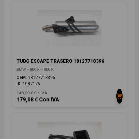
TUBO ESCAPE TRASERO 18127718396
BMW F 800 R F 800 R
OEM:
18127718396
ID:
1087176
148,00 € Sin IVA
179,08 € Con IVA