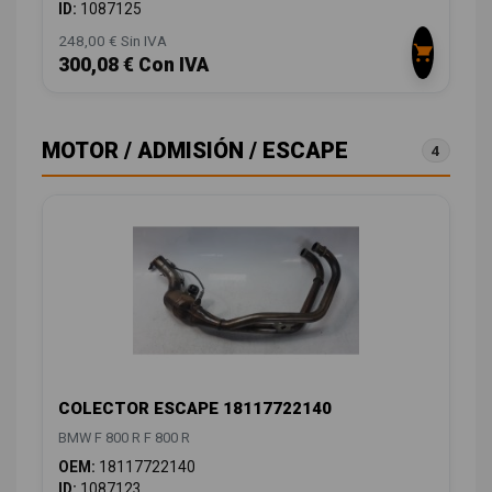
ID:
1087125
248,00 € Sin IVA
300,08 € Con IVA
MOTOR / ADMISIÓN / ESCAPE
4
COLECTOR ESCAPE 18117722140
BMW F 800 R F 800 R
OEM:
18117722140
ID:
1087123