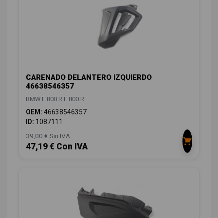
CARENADO DELANTERO IZQUIERDO
46638546357
BMW F 800 R F 800 R
OEM:
46638546357
ID:
1087111
39,00 € Sin IVA
47,19 € Con IVA