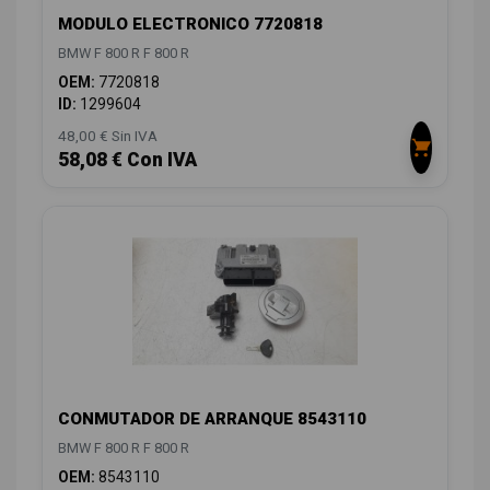
MODULO ELECTRONICO 7720818
BMW F 800 R F 800 R
OEM:
7720818
ID:
1299604
48,00 € Sin IVA
58,08 € Con IVA
CONMUTADOR DE ARRANQUE 8543110
BMW F 800 R F 800 R
OEM:
8543110