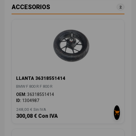
ACCESORIOS
2
LLANTA 36318551414
BMW F 800 R F 800 R
OEM:
36318551414
ID:
1304987
248,00 € Sin IVA
300,08 € Con IVA