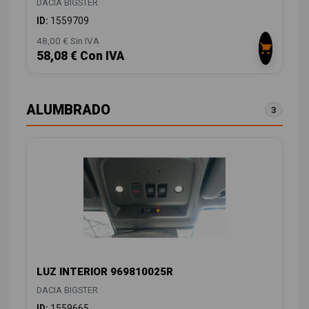
DACIA BIGSTER
ID:
1559709
48,00 € Sin IVA
58,08 € Con IVA
ALUMBRADO
3
LUZ INTERIOR 969810025R
DACIA BIGSTER
ID:
1559665