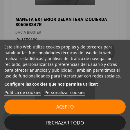
MANETA EXTERIOR DELANTERA IZQUIERDA
806063347R
DACIA BIGSTER
ID:
1559680
Este sitio Web utiliza cookies propias y de terceros para
12,00 € Sin IVA
habilitar las funcionalidades técnicas de uso de la web,
14,52 € Con IVA
realizar estadísticas y análisis del tráfico de navegación
recibido, personalizar las preferencias del usuario y otras
para ofrecer anuncios y publicidad. También permitimos el
uso de funcionalidades para interactuar con redes sociales.
Configure las cookies que nos permite utilizar:
Política de cookies
Personalizar cookies
ACEPTO
RECHAZAR TODO
MANETA EXTERIOR TRASERA IZQUIERDA
826074719R