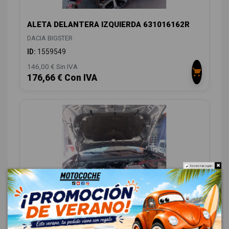
ALETA DELANTERA IZQUIERDA 631016162R
DACIA BIGSTER
ID:
1559549
146,00 € Sin IVA
176,66 € Con IVA
Do not show again.
AMORTIGUADORES CAPO 654702017R
DACIA BIGSTER
ID:
1559560