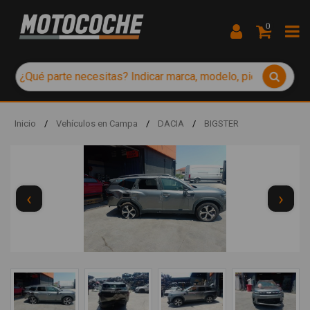
0
Inicio
/
Vehículos en Campa
/
DACIA
/
BIGSTER
‹
›