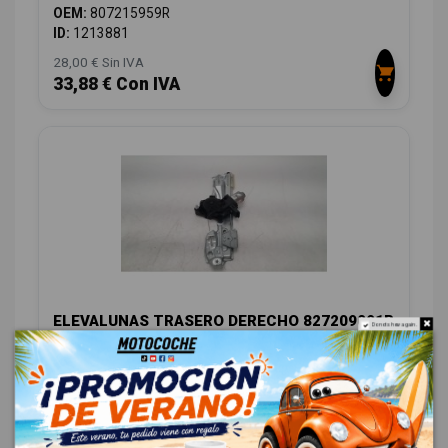
OEM:
807215959R
ID:
1213881
28,00 € Sin IVA
33,88 € Con IVA
ELEVALUNAS TRASERO DERECHO 827209091R
Do not show again.
RENAULT MEGANE IV BERLINA 5P 1.5 BLUE DCI DIESEL FAP
OEM:
827209091R
ID:
1213882
28,00 € Sin IVA
33,88 € Con IVA