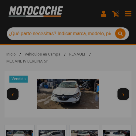
0
Inicio
/
Vehículos en Campa
/
RENAULT
/
MEGANE IV BERLINA 5P
Vendido
‹
›