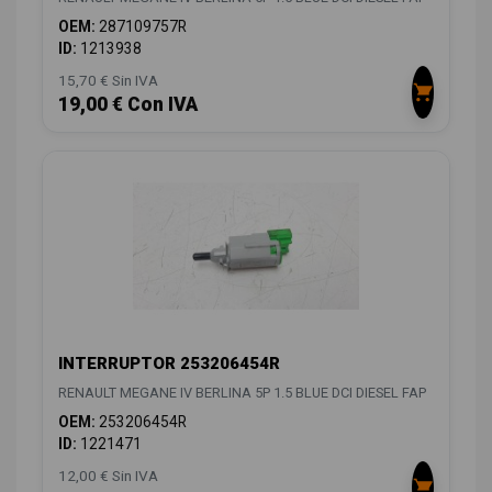
OEM:
287109757R
ID:
1213938
15,70 € Sin IVA
19,00 € Con IVA
INTERRUPTOR 253206454R
RENAULT MEGANE IV BERLINA 5P 1.5 BLUE DCI DIESEL FAP
OEM:
253206454R
ID:
1221471
12,00 € Sin IVA