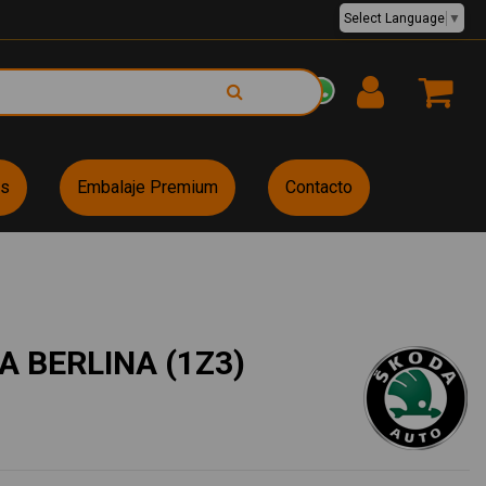
Select Language
▼
EUR €
es
Embalaje Premium
Contacto
A BERLINA (1Z3)