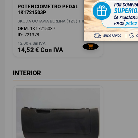
POTENCIOMETRO PEDAL
1K1721503P
SKODA OCTAVIA BERLINA (1Z3) TREND
OEM:
1K1721503P
ID:
721378
12,00 € Sin IVA
14,52 € Con IVA
INTERIOR