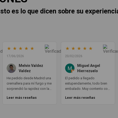
sto es lo que dicen sobre su experienci
★
★
★
★
★
★
★
★
★
★
17/06/2026
20/02/2026
Melvin Valdez
Miguel Angel
Valdez
Hierrezuelo
He pedido desde Madrid una
El pedido a llegado
cremallera para mí furgo y me
estupendamente, todo bien
sorprendió la rapidez con la
embalado. Muy contento con
que me gestionaron el envío,
la compra. Exactamente lo
Leer más reseñas
Leer más reseñas
además de que pocas veces
que necesitaba. Gracias 😊
compro piezas de
Segundamano a distancia por
la incertidumbre de que