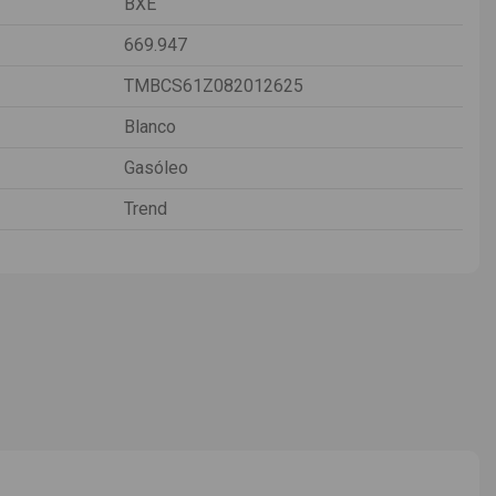
BXE
669.947
TMBCS61Z082012625
Blanco
Gasóleo
Trend