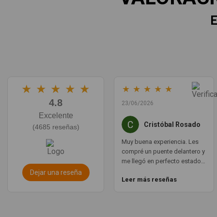
E
★
★
★
★
★
★
★
★
★
★
4.8
23/06/2026
Excelente
Cristóbal Rosado
(4685 reseñas)
Muy buena experiencia. Les
compré un puente delantero y
me llegó en perfecto estado,
con un envío muy rápido. La
Dejar una reseña
Leer más reseñas
comunicación por WhatsApp
es ágil y te aclaran todas las
dudas. Totalmente
recomendado. Muchas