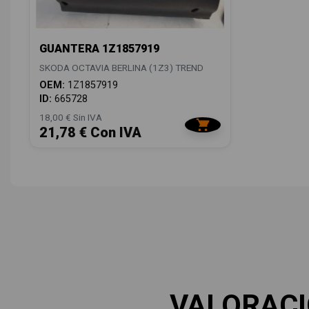
GUANTERA 1Z1857919
SKODA OCTAVIA BERLINA (1Z3) TREND
OEM:
1Z1857919
ID:
665728
18,00 € Sin IVA
21,78 € Con IVA
VALORAC