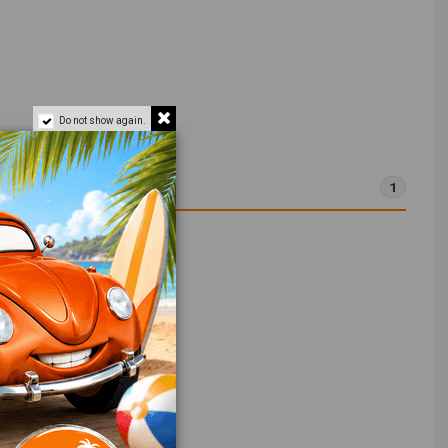
Do not show again.
1