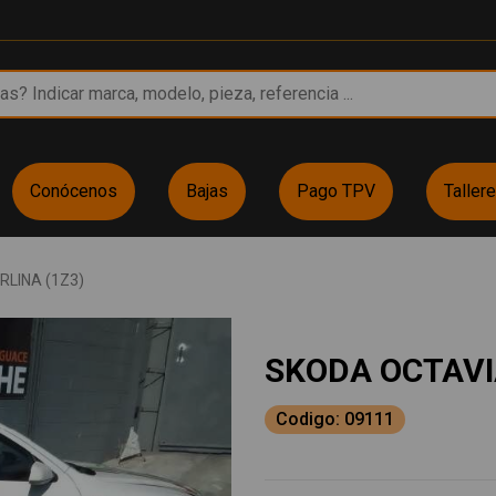
Conócenos
Bajas
Pago TPV
Taller
RLINA (1Z3)
SKODA OCTAVI
Codigo: 09111