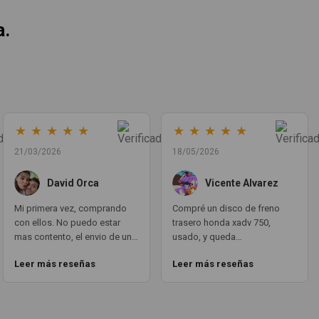
a.
★
★
★
★
★
★
★
★
★
★
21/03/2026
18/05/2026
David Orca
Vicente Alvarez
Mi primera vez, comprando
Compré un disco de freno
con ellos. No puedo estar
trasero honda xadv 750,
mas contento, el envio de un
usado, y queda
dia para otro, en todo
perfectamente puesto.
Leer más reseñas
Leer más reseñas
momento estan atentos a la
funciona como si fuera
transaccion del pedido y su
nuevotal cual. todo
envio. Las piezas en vez de
PERFECTO. aqui teneis un
repuestos, parecen nuevo.
cliente fijo GRACIAS A TODO