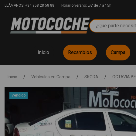
LLÁMANOS: +34 958 28 58 88
Horario verano: L-V de 7 a 15h
Inicio
Recambios
Campa
Inicio
/
Vehículos en Campa
/
SKODA
/
OCTAVIA BE
Vendido