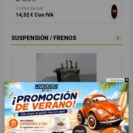
12,00 € Sin IVA
14,52 € Con IVA
SUSPENSIÓN / FRENOS
1
Do not show again.
ABS 0265231300 0265231300
RENAULT MEGANE II BERLINA 5P CONFORT DYNAMIQUE
OEM:
0265231300
ID:
422229