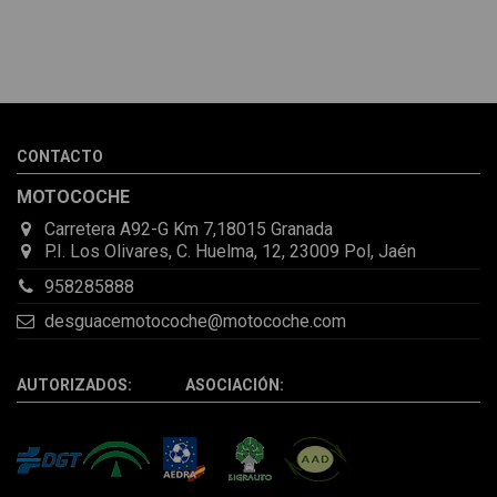
Melvin Valdez Valdez
He pedido desde Madrid una cremallera para mí furgo y me
sorprendió la rapidez con la que me gestionaron el envío, además
de que pocas veces compro piezas de Segundamano a distancia
por la incertidumbre de que pueda llegar averiada o con
desperfectos que no se aprecian por fotos. Al final todo perfecto,
CONTACTO
la pieza llegó correcta y bien embalada, además de llegarme 2
días antes de lo esperado.
MOTOCOCHE
Carretera A92-G Km 7,18015 Granada
P.I. Los Olivares, C. Huelma, 12, 23009 Pol, Jaén
958285888
desguacemotocoche@motocoche.com
AUTORIZADOS: ASOCIACIÓN: