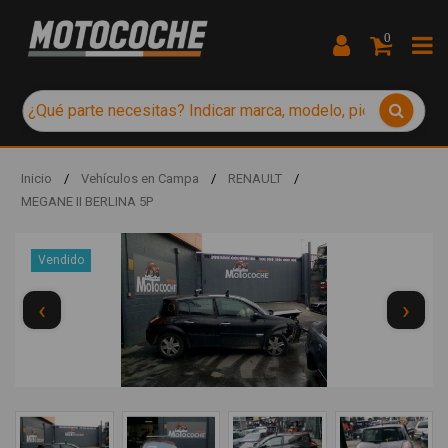
0
Inicio
/
Vehículos en Campa
/
RENAULT
/
MEGANE II BERLINA 5P
Vendido
‹
›