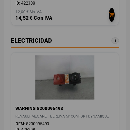
ID:
422308
12,00 € Sin IVA
14,52 € Con IVA
ELECTRICIDAD
1
WARNING 8200095493
RENAULT MEGANE II BERLINA 5P CONFORT DYNAMIQUE
OEM:
8200095493
ID:
426298