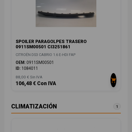
SPOILER PARAGOLPES TRASERO
0911SM00501 CI3251861
CITROËN DS3 CABRIO 1.6 E-HDI FAP
OEM:
0911SM00501
ID:
1084011
88,00 € Sin IVA
106,48 € Con IVA
CLIMATIZACIÓN
1