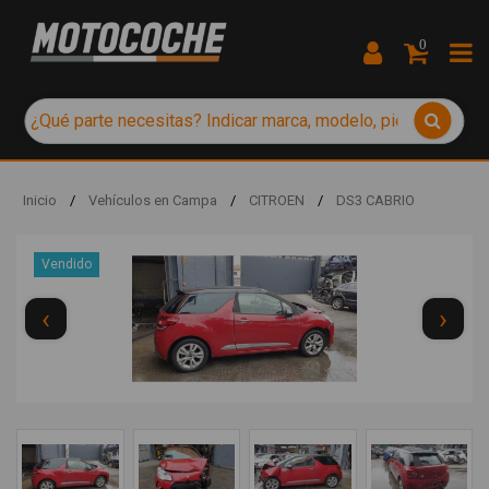
0
Inicio
/
Vehículos en Campa
/
CITROEN
/
DS3 CABRIO
Vendido
‹
›