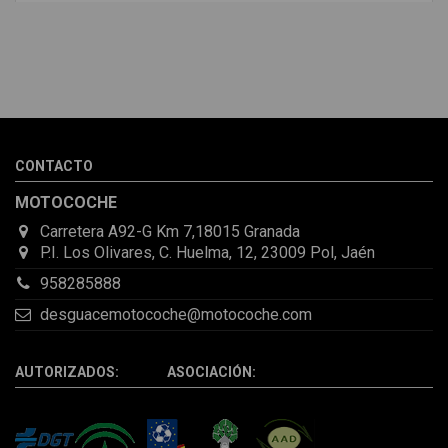
Melvin Valdez Valdez
He pedido desde Madrid una cremallera para mí furgo y me
sorprendió la rapidez con la que me gestionaron el envío, además
de que pocas veces compro piezas de Segundamano a distancia
por la incertidumbre de que pueda llegar averiada o con
desperfectos que no se aprecian por fotos. Al final todo perfecto,
CONTACTO
la pieza llegó correcta y bien embalada, además de llegarme 2
días antes de lo esperado.
MOTOCOCHE
Carretera A92-G Km 7,18015 Granada
P.I. Los Olivares, C. Huelma, 12, 23009 Pol, Jaén
958285888
desguacemotocoche@motocoche.com
AUTORIZADOS: ASOCIACIÓN: