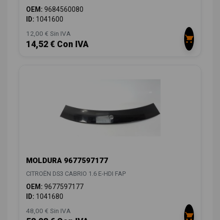
OEM:
9684560080
ID:
1041600
12,00 € Sin IVA
14,52 € Con IVA
MOLDURA 9677597177
CITROËN DS3 CABRIO 1.6 E-HDI FAP
OEM:
9677597177
ID:
1041680
48,00 € Sin IVA