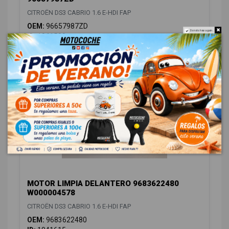
CITROËN DS3 CABRIO 1.6 E-HDI FAP
OEM:
96657987ZD
Do not show again.
ID:
1041589
8,26 € Sin IVA
9,99 € Con IVA
MOTOR LIMPIA DELANTERO 9683622480
W000004578
CITROËN DS3 CABRIO 1.6 E-HDI FAP
OEM:
9683622480