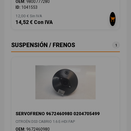
OEM:
9800777280
ID:
1041553
12,00 € Sin IVA
14,52 € Con IVA
SUSPENSIÓN / FRENOS
1
SERVOFRENO 9672460980 0204705499
CITROËN DS3 CABRIO 1.6 E-HDI FAP
OEM:
9672460980