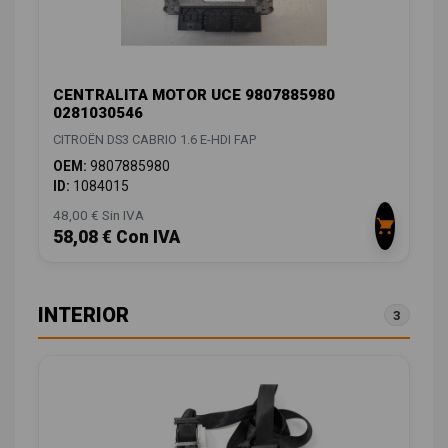
CENTRALITA MOTOR UCE 9807885980
0281030546
CITROËN DS3 CABRIO 1.6 E-HDI FAP
OEM:
9807885980
ID:
1084015
48,00 € Sin IVA
58,08 € Con IVA
INTERIOR
3