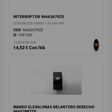
INTERRUPTOR 96663679ZD
CITROËN DS3 CABRIO 1.6 E-HDI FAP
OEM:
96663679ZD
ID:
1041530
12,00 € Sin IVA
14,52 € Con IVA
MANDO ELEVALUNAS DELANTERO DERECHO
96657987ZD