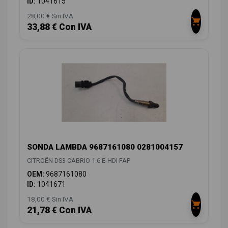
ID:
1041615
28,00 € Sin IVA
33,88 € Con IVA
SONDA LAMBDA 9687161080 0281004157
CITROËN DS3 CABRIO 1.6 E-HDI FAP
OEM:
9687161080
ID:
1041671
18,00 € Sin IVA
21,78 € Con IVA