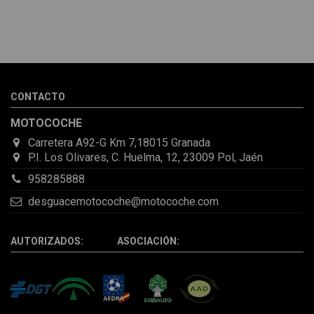
Melvin Valdez Valdez
He pedido desde Madrid una cremallera para mí furgo y me
sorprendió la rapidez con la que me gestionaron el envío, además
de que pocas veces compro piezas de Segundamano a distancia
por la incertidumbre de que pueda llegar averiada o con
desperfectos que no se aprecian por fotos. Al final todo perfecto,
CONTACTO
la pieza llegó correcta y bien embalada, además de llegarme 2
días antes de lo esperado.
MOTOCOCHE
Carretera A92-G Km 7,18015 Granada
P.I. Los Olivares, C. Huelma, 12, 23009 Pol, Jaén
958285888
desguacemotocoche@motocoche.com
AUTORIZADOS: ASOCIACIÓN: