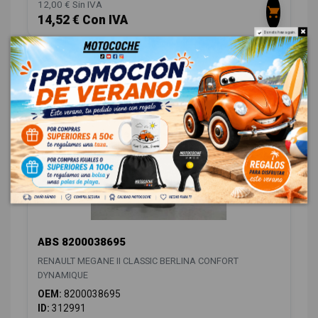
12,00 € Sin IVA
14,52 € Con IVA
Do not show again.
SUSPENSIÓN / FRENOS
1
ABS 8200038695
RENAULT MEGANE II CLASSIC BERLINA CONFORT
DYNAMIQUE
OEM:
8200038695
ID:
312991