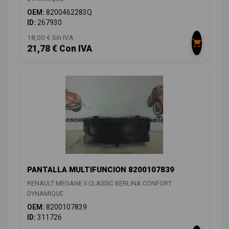
OEM:
8200462283Q
ID:
267930
18,00 € Sin IVA
21,78 € Con IVA
PANTALLA MULTIFUNCION 8200107839
RENAULT MEGANE II CLASSIC BERLINA CONFORT
DYNAMIQUE
OEM:
8200107839
ID:
311726