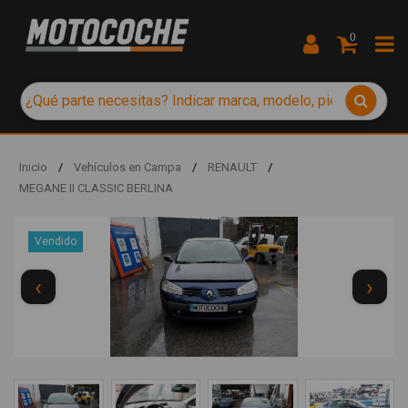
0
Inicio
/
Vehículos en Campa
/
RENAULT
/
MEGANE II CLASSIC BERLINA
Vendido
‹
›