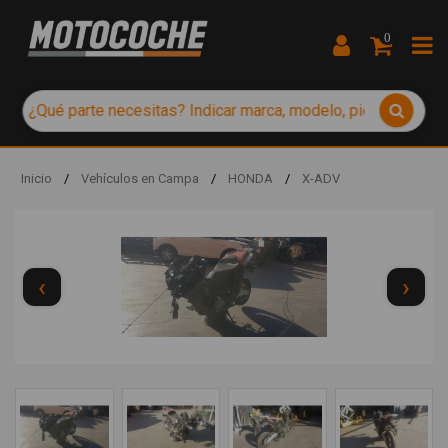
0
Inicio
/
Vehículos en Campa
/
HONDA
/
X-ADV
‹
›