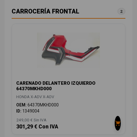
CARROCERÍA FRONTAL
2
CARENADO DELANTERO IZQUIERDO
64370MKHD000
HONDA X-ADV X-ADV
OEM:
64370MKHD000
ID:
1349004
249,00 € Sin IVA
301,29 € Con IVA