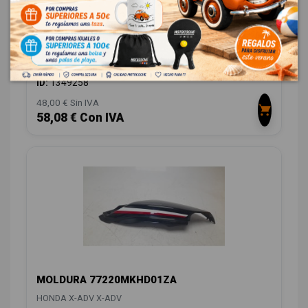
MOLDURA 77250MKHD000 77250MKHD000
HONDA X-ADV X-ADV
OEM:
77250MKHD000
ID:
1349258
48,00 € Sin IVA
58,08 € Con IVA
MOLDURA 77220MKHD01ZA
HONDA X-ADV X-ADV