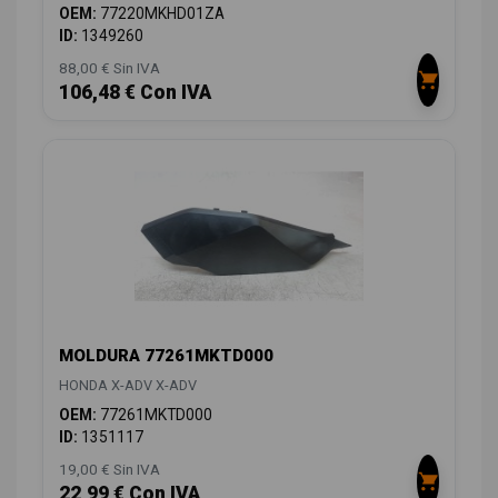
OEM:
77220MKHD01ZA
ID:
1349260
88,00 € Sin IVA
106,48 € Con IVA
MOLDURA 77261MKTD000
HONDA X-ADV X-ADV
OEM:
77261MKTD000
ID:
1351117
19,00 € Sin IVA
22,99 € Con IVA