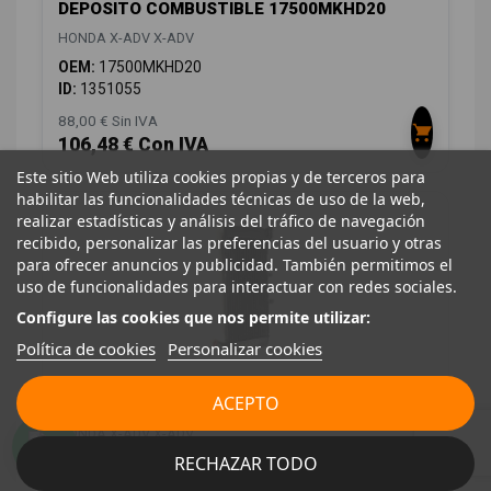
DEPOSITO COMBUSTIBLE 17500MKHD20
HONDA X-ADV X-ADV
OEM:
17500MKHD20
ID:
1351055
88,00 € Sin IVA
106,48 € Con IVA
Este sitio Web utiliza cookies propias y de terceros para
habilitar las funcionalidades técnicas de uso de la web,
realizar estadísticas y análisis del tráfico de navegación
recibido, personalizar las preferencias del usuario y otras
para ofrecer anuncios y publicidad. También permitimos el
uso de funcionalidades para interactuar con redes sociales.
Configure las cookies que nos permite utilizar:
Política de cookies
Personalizar cookies
ACEPTO
RADIADOR AGUA 19010MKHD01
HONDA X-ADV X-ADV
RECHAZAR TODO
OEM:
19010MKHD01
ID:
1351056