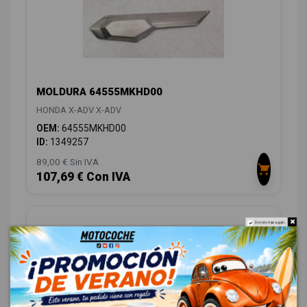
MOLDURA 64555MKHD00
HONDA X-ADV X-ADV
OEM:
64555MKHD00
ID:
1349257
89,00 € Sin IVA
107,69 € Con IVA
Do not show again.