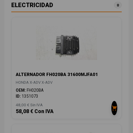
ELECTRICIDAD
8
ALTERNADOR FH020BA 31600MJFA01
HONDA X-ADV X-ADV
OEM:
FH020BA
ID:
1351073
48,00 € Sin IVA
58,08 € Con IVA