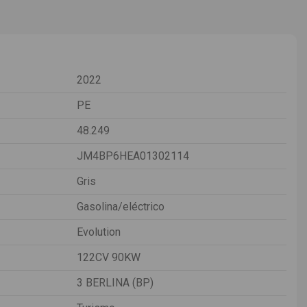
2022
PE
48.249
JM4BP6HEA01302114
Gris
Gasolina/eléctrico
Evolution
122CV 90KW
3 BERLINA (BP)