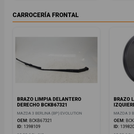
CARROCERÍA FRONTAL
BRAZO LIMPIA DELANTERO
BRAZO L
DERECHO BCKB67321
IZQUIER
MAZDA 3 BERLINA (BP) EVOLUTION
MAZDA 3 B
OEM:
BCKB67321
OEM:
BCK
ID:
1398109
ID:
13982