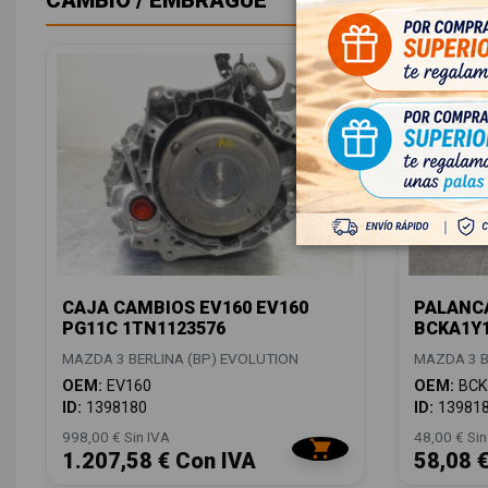
CAMBIO / EMBRAGUE
CAJA CAMBIOS EV160 EV160
PALANC
PG11C 1TN1123576
BCKA1Y1
MAZDA 3 BERLINA (BP) EVOLUTION
MAZDA 3 B
OEM:
EV160
OEM:
BCK
ID:
1398180
ID:
13981
998,00 € Sin IVA
48,00 € Sin
1.207,58 € Con IVA
58,08 