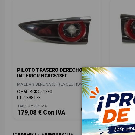
PILOTO TRASERO DERECHO
PILOTO 
INTERIOR BCKC513F0
INTERIO
MAZDA 3 BERLINA (BP) EVOLUTION
MAZDA 3 B
OEM:
BCKC513F0
OEM:
BCK
ID:
1398173
ID:
13981
148,00 € Sin IVA
148,00 € Si
179,08 € Con IVA
179,08