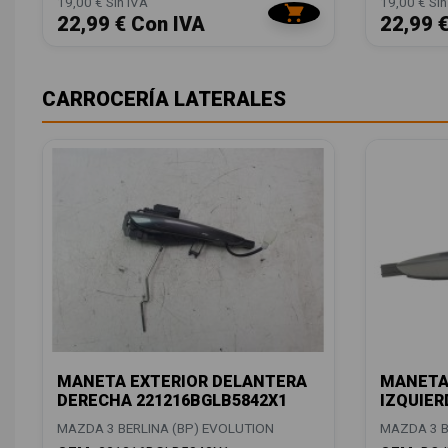
19,00 € Sin IVA
19,00 € Sin
22,99 € Con IVA
22,99 
CARROCERÍA LATERALES
MANETA EXTERIOR DELANTERA
MANETA
DERECHA 221216BGLB5842X1
IZQUIER
MAZDA 3 BERLINA (BP) EVOLUTION
MAZDA 3 B