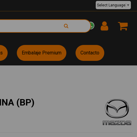
Select Language
▼
EUR €
es
Embalaje Premium
Contacto
INA (BP)