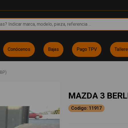
Conócenos
Bajas
Pago TPV
Taller
(BP)
MAZDA 3 BERL
Codigo: 11917