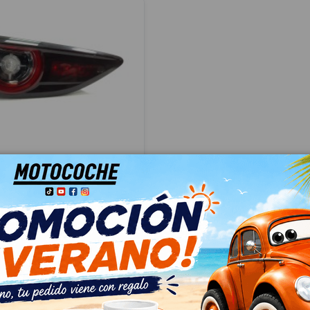
TRASERO IZQUIERDO
R BCKC513G0
ERLINA (BP) EVOLUTION
C513G0
76
n IVA
 € Con IVA