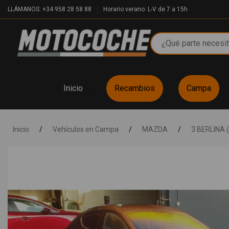
LLÁMANOS: +34 958 28 58 88
Horario verano: L-V de 7 a 15h
Inicio
Recambios
Campa
Inicio
/
Vehículos en Campa
/
MAZDA
/
3 BERLINA 